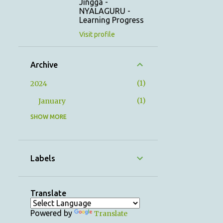
Jingga -
NYALAGURU -
Learning Progress
Visit profile
Archive
1
2024
1
January
SHOW MORE
12
2023
1
December
1
November
Labels
1
October
1
September
Translate
1
August
Powered by
Translate
1