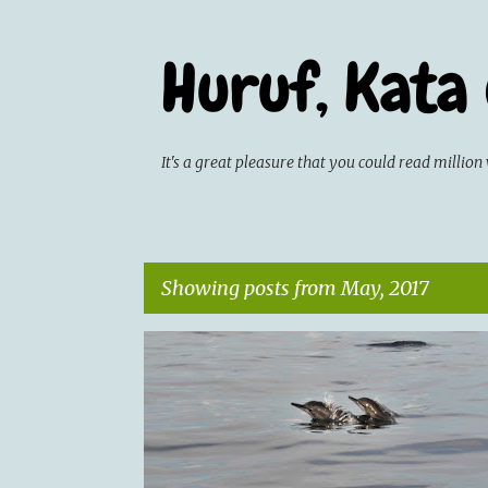
Huruf, Kata
It's a great pleasure that you could read milli
Showing posts from May, 2017
P
ARTICLE
CATATAN HARIAN
EVENT
JALAN-JA
o
s
t