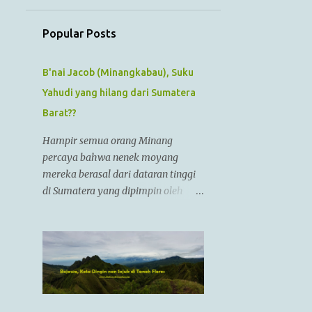
July
1
June
Popular Posts
1
May
1
B'nai Jacob (Minangkabau), Suku
April
Yahudi yang hilang dari Sumatera
1
March
Barat??
1
February
Hampir semua orang Minang
1
January
percaya bahwa nenek moyang
12
2022
mereka berasal dari dataran tinggi
di Sumatera yang dipimpin oleh
1
December
Raja Alexander Agung atau
1
November
Izkandar Zulkarnain.. Menurut
Sejarah Kristen, raja tersebut hidup
1
October
dari zaman 356 SM sampai 323 SM
1
September
Dia juga dikenal sebagai Raja
Alexander III dari Macedonia,
1
August
seorang pemimpin militer yang