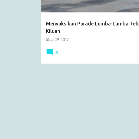
s
Menyaksikan Parade Lumba-Lumba Tel
Kiluan
May 29, 2017
0