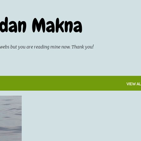
Skip to main content
 dan Makna
on webs but you are reading mine now. Thank you!
VIEW AL
LAN