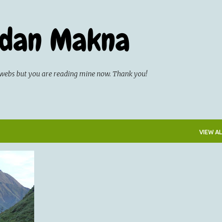
Skip to main content
 dan Makna
on webs but you are reading mine now. Thank you!
VIEW AL