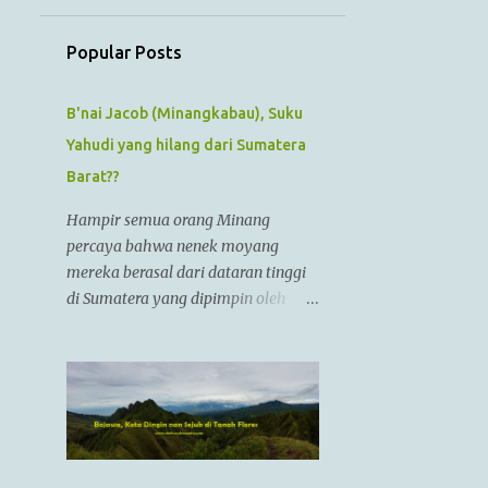
July
1
June
Popular Posts
Tips dan Trik untuk
Menikmati Perjalanan ke
B'nai Jacob (Minangkabau), Suku
Lombok...
Yahudi yang hilang dari Sumatera
1
May
Barat??
1
April
Hampir semua orang Minang
1
March
percaya bahwa nenek moyang
1
February
mereka berasal dari dataran tinggi
di Sumatera yang dipimpin oleh
1
January
Raja Alexander Agung atau
12
2022
Izkandar Zulkarnain.. Menurut
Sejarah Kristen, raja tersebut hidup
1
December
dari zaman 356 SM sampai 323 SM
1
November
Dia juga dikenal sebagai Raja
Alexander III dari Macedonia,
1
October
seorang pemimpin militer yang