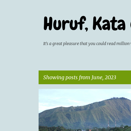
Huruf, Kata
It's a great pleasure that you could read milli
Showing posts from June, 2023
P
CATATAN HARIAN
EVENT
o
s
t