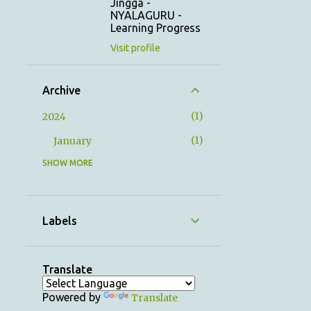
Jingga -
NYALAGURU -
Learning Progress
Visit profile
Archive
1
2024
1
January
SHOW MORE
12
2023
1
December
1
November
Labels
1
October
1
September
Translate
1
August
Powered by
Translate
1