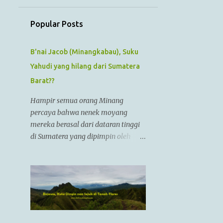
July
1
June
Popular Posts
1
May
1
B'nai Jacob (Minangkabau), Suku
April
Yahudi yang hilang dari Sumatera
1
March
Barat??
1
February
Hampir semua orang Minang
1
January
percaya bahwa nenek moyang
12
2022
mereka berasal dari dataran tinggi
di Sumatera yang dipimpin oleh
1
December
Raja Alexander Agung atau
1
November
Izkandar Zulkarnain.. Menurut
Sejarah Kristen, raja tersebut hidup
1
October
dari zaman 356 SM sampai 323 SM
1
September
Dia juga dikenal sebagai Raja
Alexander III dari Macedonia,
1
August
seorang pemimpin militer yang