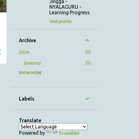
Jingga -
NYALAGURU -
Learning Progress
Visit profile
Archive
1
2024
1
January
SHOW MORE
12
2023
1
December
1
November
Labels
1
October
1
September
Translate
1
August
Powered by
Translate
1