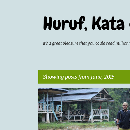
Huruf, Kata
It's a great pleasure that you could read milli
Showing posts from June, 2015
P
CATATAN HARIAN
JALAN-JALAN
o
s
t