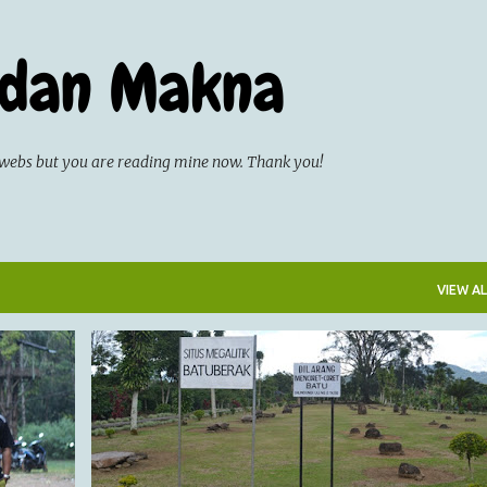
Skip to main content
 dan Makna
on webs but you are reading mine now. Thank you!
VIEW AL
CATATAN HARIAN
COUCHSURFING
JALAN-JALAN