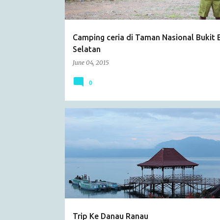
s
Camping ceria di Taman Nasional Bukit 
Selatan
June 04, 2015
0
CATATAN HARIAN
COUCHSURFING
JALAN-JALAN
LAMPUNG
Trip Ke Danau Ranau