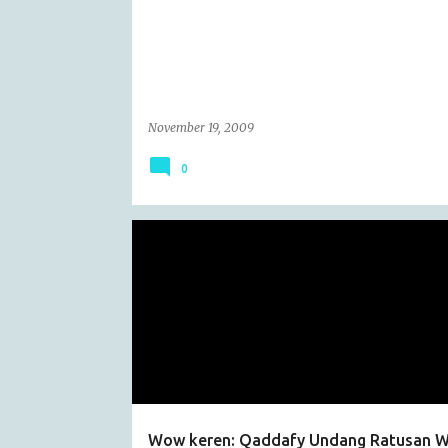
s
November 19, 2009
0
ARTICLE
Wow keren: Qaddafy Undang Ratusan W