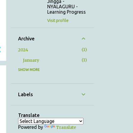
Jingga -
NYALAGURU -
Learning Progress
Visit profile
Archive
1
2024
1
January
SHOW MORE
12
2023
1
December
1
November
Labels
1
October
1
September
Translate
1
August
Powered by
Translate
1