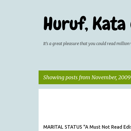
Huruf, Kata
It's a great pleasure that you could read milli
Showing posts from November, 2009
P
CATATAN HARIAN
MY IDEA
o
s
t
MARITAL STATUS "A Must Not Read Edi