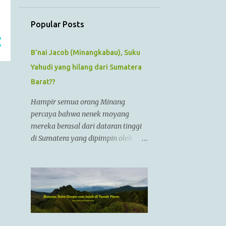
July
1
June
Popular Posts
1
May
1
B'nai Jacob (Minangkabau), Suku
April
Yahudi yang hilang dari Sumatera
1
March
Barat??
1
February
Hampir semua orang Minang
1
January
percaya bahwa nenek moyang
12
2022
mereka berasal dari dataran tinggi
di Sumatera yang dipimpin oleh
1
December
Raja Alexander Agung atau
1
November
Izkandar Zulkarnain.. Menurut
Sejarah Kristen, raja tersebut hidup
1
October
dari zaman 356 SM sampai 323 SM
1
September
Dia juga dikenal sebagai Raja
Alexander III dari Macedonia,
1
August
seorang pemimpin militer yang