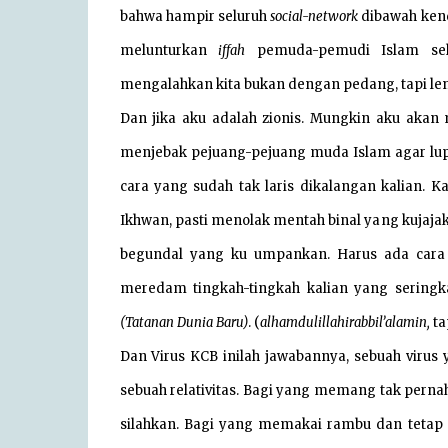
bahwa hampir seluruh
social-network
dibawah kend
melunturkan
iffah
pemuda-pemudi Islam seh
mengalahkan kita bukan dengan pedang, tapi len
Dan jika aku adalah zionis. Mungkin aku akan
menjebak pejuang-pejuang muda Islam agar lu
cara yang sudah tak laris dikalangan kalian. 
Ikhwan, pasti menolak mentah binal yang kujajak
begundal yang ku umpankan. Harus ada cara
meredam tingkah-tingkah kalian yang sering
(Tatanan Dunia Baru)
. (
alhamdulillahirabbil’alamin,
ta
Dan Virus KCB inilah jawabannya, sebuah virus 
sebuah relativitas. Bagi yang memang tak pern
silahkan. Bagi yang memakai rambu dan tetap me