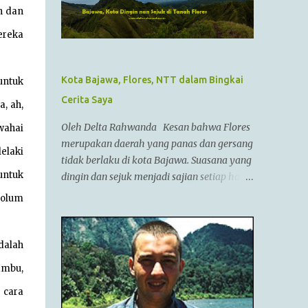
pemimpin militer yang paling berhasil
n dan
sepanjang zaman dan dianggap tidak bisa
reka
dikalahkan dalam setiap pertempuran. Di
zamannya, dia sudah menguasai
kebanyakan daerah yang sudah dikenal.
Kota Bajawa, Flores, NTT dalam Bingkai
ntuk
Ayahnya adalah Philip II yang menyatukan
Cerita Saya
, ah,
kebanyakan kota2 di dataran utama Yunani
dalam kepemerintahan Macedonian dalam
Oleh Delta Rahwanda Kesan bahwa Flores
wahai
sebuah Negara federasi yang disebut
merupakan daerah yang panas dan gersang
elaki
Persatuan Corinth (League of Corinth) Raja
tidak berlaku di kota Bajawa. Suasana yang
Alexander menguasai daerah2 termasuk
ntuk
dingin dan sejuk menjadi sajian setiap hari
Anatolia,Syria,Phoenicia,Judea,Gaza,Mesir
di kota kecil ini. Bahkan saya tidak pernah
olum
Bactria,Mesopotamia (Irak),dan dia
melepaskan jaket saya selama berada di
memperluas batas2 imperiumnya sejauh
Bajawa. Bajawa merupakan ibukota
Punjab,India. Menurut AlQuran, Zulkarnain
kabupaten Ngada yang sedang bergeliat
dalah
juga sempat mengunjungi China dan
bangkit bersaing dengan kota-kota lain di
ambu,
membantu membangun Tembok Besar
Flores seperti Ruteng, Maumere, Ende dan
China Alexander menyatukan ban...
 cara
lainnya. Kota yang terletak di antara bukit-