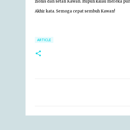
zionis dan setan Kawan. Itupun kalau mereka pun
Akhir kata. Semoga cepat sembuh Kawan!
ARTICLE
C
o
m
m
e
n