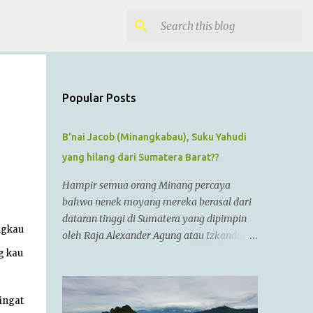
Popular Posts
B'nai Jacob (Minangkabau), Suku Yahudi
yang hilang dari Sumatera Barat??
Hampir semua orang Minang percaya
bahwa nenek moyang mereka berasal dari
dataran tinggi di Sumatera yang dipimpin
ngkau
oleh Raja Alexander Agung atau Izkandar
Zulkarnain.. Menurut Sejarah Kristen, raja
g kau
tersebut hidup dari zaman 356 SM sampai
323 SM Dia juga dikenal sebagai Raja
ingat
Alexander III dari Macedonia, seorang