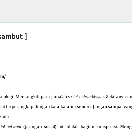
Skip to main content
sambut ]
om/
eknologi. Menjangkiti para jama’ah
so
ci
al-net
w
orkiy
yah
. Sekiranya e
ai terperangkap dengan kata-katamu sendiri. Jangan sampai yan
ndiri.
cial-network
(jaringan sosial) ini adalah bagian konspirasi. Meng