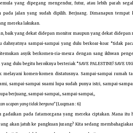
 semula yang dipegang mengendur, futur, atau lebih parah sega
h pada jalan yang sudah dipilih. Berjuang. Dimanapun tempat 
ang mereka lakukan.
an, baik yang dekat didepan monitor maupun yang dekat didepan 
gitu dahsyatnya sampai-sampai yang dulu berkoar-koar “tidak paca
h ditemukan asyik berkomen-ria-mesra dengan sang ikhwan penge
 yang dulu begitu heroiknya berteriak “SAVE PALESTINE! SAVE UI
k melayani komen-komen distatusnya. Sampai-sampai rumah t
ami, sampai-sampai suami lupa sudah punya istri, sampai-sampai 
upa berjuang, sampai-sampai,, sampai-sampai,,
an ucapan yang tidak berguna”
[Luqman : 6]
u gadaikan pada fatamorgana yang mereka ciptakan. Mana itu 
yang akan jatuh ke pangkuan jurang? Kita sedang membahagiakan