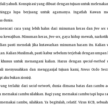
ali yahudi. Konspirasi yang dibuat dengan tujuan untuk melenaka
ingga lupa berjuang untuk agamanya. Ingatlah Kawan me
a dunia.
 mencari cara yang lebih halus dari minuman keras dan
free sex
u
pa kewajiban. Minuman keras,
free-sex
, gaya hidup mewah, narkotika
Kalian pasti menolak jika kutawarkan minuman haram itu. Kalian 
an. Kalian Muslimah, pasti kabur sebelum terjebak dengan umpan l
 khusus untuk menangani kalian. Harus dengan
special-method
u
kali menyusahkan dan mengganjal tujuan kami
,
Novus
Ordo Secr
pi aku bukan zionis).
yang terlahir dari
social-network
, dunia dimana batas dan rambu a
ah memakai rambu silahkan. Bagi yang memakai rambu tapi lupa r
makai rambu, silahkan. Ya begitulah, relatif. Virus KCB, sebuah