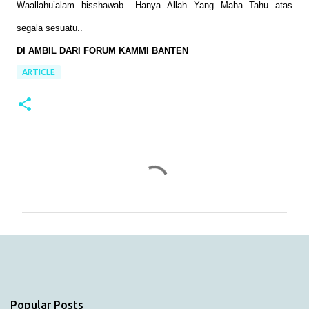
Waallahu’alam bisshawab.. Hanya Allah Yang Maha Tahu atas
segala sesuatu..
DI AMBIL DARI FORUM KAMMI BANTEN
ARTICLE
C
o
m
m
e
n
t
s
Popular Posts