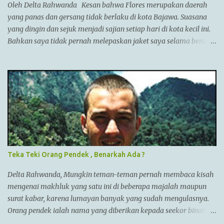
(Irak),dan dia memperluas batas2 imperiumnya sejauh
Oleh Delta Rahwanda Kesan bahwa Flores merupakan daerah
Punjab,India. Menurut AlQuran, Zulkarnain juga sempat
yang panas dan gersang tidak berlaku di kota Bajawa. Suasana
mengunjungi China dan membantu membangun Tembok Besar
yang dingin dan sejuk menjadi sajian setiap hari di kota kecil ini.
China Alexander menyatukan ban...
Bahkan saya tidak pernah melepaskan jaket saya selama berada
di Bajawa. Bajawa merupakan ibukota kabupaten Ngada yang
sedang bergeliat bangkit bersaing dengan kota-kota lain di Flores
seperti Ruteng, Maumere, Ende dan lainnya. Kota yang terletak
di antara bukit-bukit dan gunung Enerie menjadikannya sejuk
layaknya kota Bandung di Jawa barat. Menuju kota ini juga
tergolong sangat mudah. Jika kita berada di Labuan Bajo, kita
bisa menuju Bajawa dengan pesawat langsung jenis ATR. Jika via
darat, kita bisa menuju Bajawa dengan travel ataupun bis namun
memakan waktu cukup lama sekitar 14 jam perjalanan. Nama
Teka Teki Orang Pendek , Benarkah Ada ?
Bajawa sendiri berasal dari kata Bhajawa yang merupakan
sebuah kampung terbesar dari tujuh kampung yang ada di sisi
Delta Rahwanda, Mungkin teman-teman pernah membaca kisah
barat kota Bajawa. Tujuh kampung yang disebut “Nua Limazua”
mengenai makhluk yang satu ini di beberapa majalah maupun
...
surat kabar, karena lumayan banyak yang sudah mengulasnya.
Orang pendek ialah nama yang diberikan kepada seekor binatang
(manusia?) yang sudah dilihat banyak orang selama ratusan