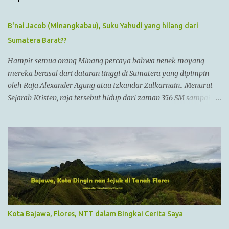
B'nai Jacob (Minangkabau), Suku Yahudi yang hilang dari
Sumatera Barat??
Hampir semua orang Minang percaya bahwa nenek moyang
mereka berasal dari dataran tinggi di Sumatera yang dipimpin
oleh Raja Alexander Agung atau Izkandar Zulkarnain.. Menurut
Sejarah Kristen, raja tersebut hidup dari zaman 356 SM sampai
323 SM Dia juga dikenal sebagai Raja Alexander III dari
Macedonia, seorang pemimpin militer yang paling berhasil
sepanjang zaman dan dianggap tidak bisa dikalahkan dalam
setiap pertempuran. Di zamannya, dia sudah menguasai
kebanyakan daerah yang sudah dikenal. Ayahnya adalah Philip II
yang menyatukan kebanyakan kota2 di dataran utama Yunani
dalam kepemerintahan Macedonian dalam sebuah Negara
federasi yang disebut Persatuan Corinth (League of Corinth) Raja
Alexander menguasai daerah2 termasuk
Kota Bajawa, Flores, NTT dalam Bingkai Cerita Saya
Anatolia,Syria,Phoenicia,Judea,Gaza,Mesir Bactria,Mesopotamia