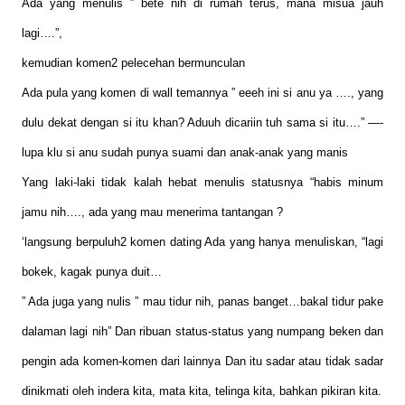
Ada yang menulis ” bete nih di rumah terus, mana misua jauh
lagi….”,
kemudian komen2 pelecehan bermunculan
Ada pula yang komen di wall temannya ” eeeh ini si anu ya …., yang
dulu dekat dengan si itu khan? Aduuh dicariin tuh sama si itu….” —-
lupa klu si anu sudah punya suami dan anak-anak yang manis
Yang laki-laki tidak kalah hebat menulis statusnya “habis minum
jamu nih…., ada yang mau menerima tantangan ?
‘langsung berpuluh2 komen dating Ada yang hanya menuliskan, “lagi
bokek, kagak punya duit…
” Ada juga yang nulis ” mau tidur nih, panas banget…bakal tidur pake
dalaman lagi nih” Dan ribuan status-status yang numpang beken dan
pengin ada komen-komen dari lainnya Dan itu sadar atau tidak sadar
dinikmati oleh indera kita, mata kita, telinga kita, bahkan pikiran kita.