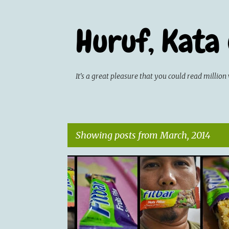
Huruf, Kata
It's a great pleasure that you could read milli
Showing posts from March, 2014
P
ARTICLE
CATATAN HARIAN
o
s
t