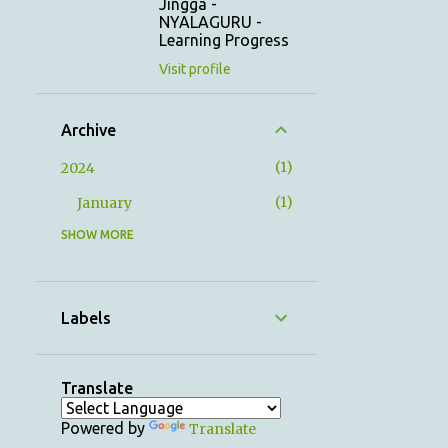
Jingga -
NYALAGURU -
Learning Progress
Visit profile
Archive
1
2024
1
January
SHOW MORE
12
2023
1
December
1
November
Labels
1
October
1
September
Translate
1
August
Powered by
Translate
1