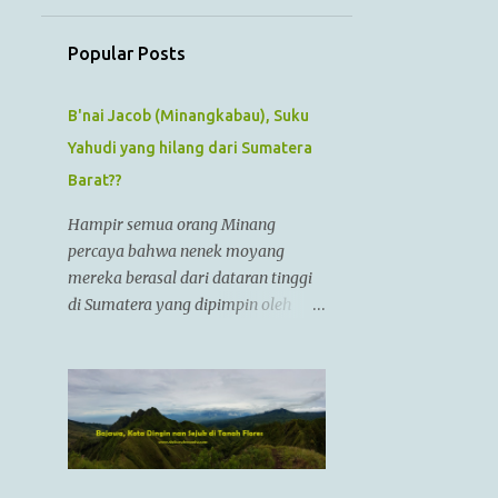
July
1
June
Popular Posts
1
May
1
B'nai Jacob (Minangkabau), Suku
April
Yahudi yang hilang dari Sumatera
1
March
Barat??
1
February
Hampir semua orang Minang
1
January
percaya bahwa nenek moyang
12
2022
mereka berasal dari dataran tinggi
di Sumatera yang dipimpin oleh
1
December
Raja Alexander Agung atau
1
November
Izkandar Zulkarnain.. Menurut
Sejarah Kristen, raja tersebut hidup
1
October
dari zaman 356 SM sampai 323 SM
1
September
Dia juga dikenal sebagai Raja
Alexander III dari Macedonia,
1
August
seorang pemimpin militer yang