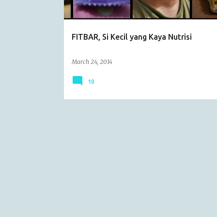
s
FITBAR, Si Kecil yang Kaya Nutrisi
March 24, 2014
10