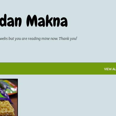
Skip to main content
 dan Makna
on webs but you are reading mine now. Thank you!
VIEW AL