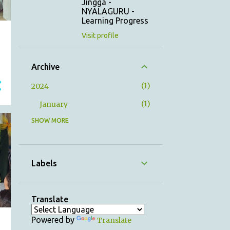
Jingga -
NYALAGURU -
Learning Progress
Visit profile
Archive
1
2024
1
January
SHOW MORE
12
2023
1
December
1
November
Labels
1
October
1
September
Translate
1
August
Powered by
Translate
1