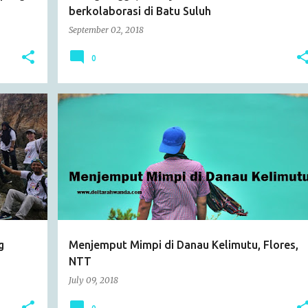
berkolaborasi di Batu Suluh
September 02, 2018
0
ARTICLE
BUDAYA
EVENT
FLORES
JALAN-JALAN
+
MY IDEA
NTT
+
g
Menjemput Mimpi di Danau Kelimutu, Flores,
NTT
July 09, 2018