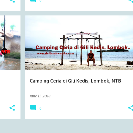
0
ARTICLE
CATATAN HARIAN
EVENT
JALAN-JALAN
+
NTB
+
Camping Ceria di Gili Kedis, Lombok, NTB
June 11, 2018
0