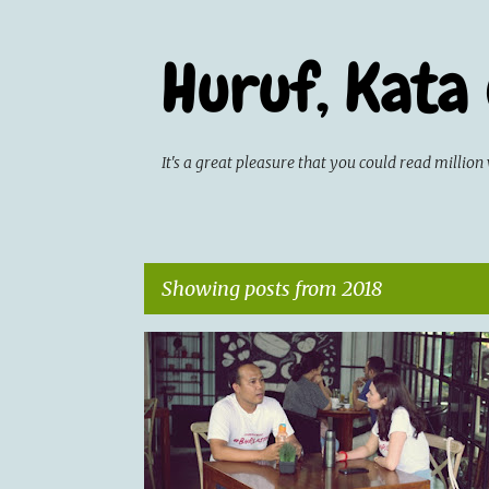
Huruf, Kata
It's a great pleasure that you could read milli
Showing posts from 2018
P
KEGIATAN SOSIAL
RUANG JINGGA
o
s
t