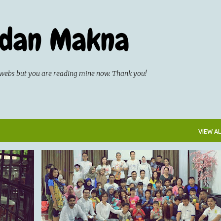
Skip to main content
 dan Makna
on webs but you are reading mine now. Thank you!
VIEW AL
KEGIATAN SOSIAL
LAMPUNG
RUANG JINGGA