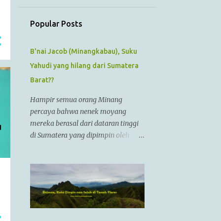
July
1
June
Popular Posts
1
May
1
B'nai Jacob (Minangkabau), Suku
April
Yahudi yang hilang dari Sumatera
1
March
Barat??
1
February
Hampir semua orang Minang
1
January
percaya bahwa nenek moyang
12
2022
mereka berasal dari dataran tinggi
di Sumatera yang dipimpin oleh
1
December
Raja Alexander Agung atau
1
November
Izkandar Zulkarnain.. Menurut
Sejarah Kristen, raja tersebut hidup
1
October
dari zaman 356 SM sampai 323 SM
1
September
Dia juga dikenal sebagai Raja
Alexander III dari Macedonia,
1
August
seorang pemimpin militer yang