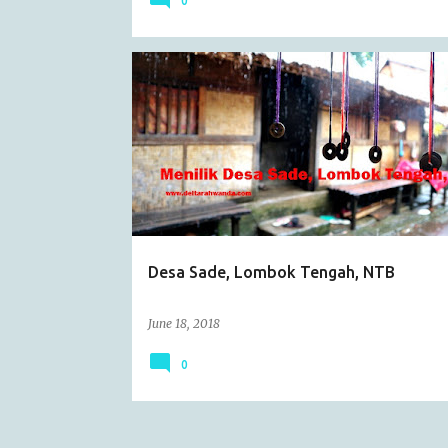
0
ARTICLE
BUDAYA
BUKU
CATATAN HARIAN
EVENT
JALAN-JALAN
NTB
Desa Sade, Lombok Tengah, NTB
June 18, 2018
0