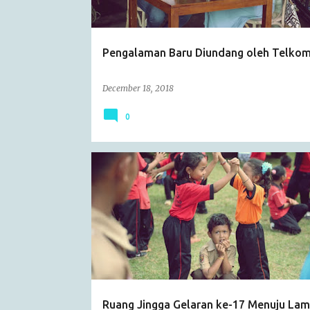
s
Pengalaman Baru Diundang oleh Telkom
December 18, 2018
0
JALAN-JALAN
KEGIATAN SOSIAL
RUANG JINGGA
Ruang Jingga Gelaran ke-17 Menuju La