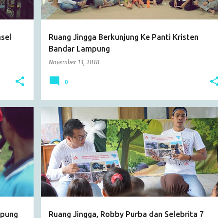
sel
Ruang Jingga Berkunjung Ke Panti Kristen
Bandar Lampung
November 13, 2018
0
ARTICLE
CATATAN HARIAN
EVENT
KEGIATAN SOSIAL
RUANG JINGGA
+
mpung
Ruang Jingga, Robby Purba dan Selebrita 7