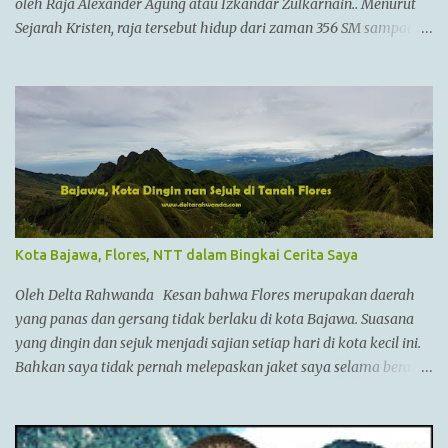
oleh Raja Alexander Agung atau Izkandar Zulkarnain.. Menurut
Sejarah Kristen, raja tersebut hidup dari zaman 356 SM sampai
323 SM Dia juga dikenal sebagai Raja Alexander III dari
Macedonia, seorang pemimpin militer yang paling berhasil
sepanjang zaman dan dianggap tidak bisa dikalahkan dalam
setiap pertempuran. Di zamannya, dia sudah menguasai
kebanyakan daerah yang sudah dikenal. Ayahnya adalah Philip II
yang menyatukan kebanyakan kota2 di dataran utama Yunani
dalam kepemerintahan Macedonian dalam sebuah Negara
federasi yang disebut Persatuan Corinth (League of Corinth) Raja
Alexander menguasai daerah2 termasuk
Kota Bajawa, Flores, NTT dalam Bingkai Cerita Saya
Anatolia,Syria,Phoenicia,Judea,Gaza,Mesir Bactria,Mesopotamia
(Irak),dan dia memperluas batas2 imperiumnya sejauh
Oleh Delta Rahwanda Kesan bahwa Flores merupakan daerah
Punjab,India. Menurut AlQuran, Zulkarnain juga sempat
yang panas dan gersang tidak berlaku di kota Bajawa. Suasana
mengunjungi China dan membantu membangun Tembok Besar
yang dingin dan sejuk menjadi sajian setiap hari di kota kecil ini.
China Alexander menyatukan ban...
Bahkan saya tidak pernah melepaskan jaket saya selama berada
di Bajawa. Bajawa merupakan ibukota kabupaten Ngada yang
sedang bergeliat bangkit bersaing dengan kota-kota lain di Flores
seperti Ruteng, Maumere, Ende dan lainnya. Kota yang terletak