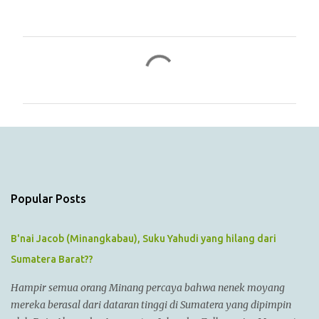
C
o
m
m
e
n
t
s
Popular Posts
B'nai Jacob (Minangkabau), Suku Yahudi yang hilang dari
Sumatera Barat??
Hampir semua orang Minang percaya bahwa nenek moyang
mereka berasal dari dataran tinggi di Sumatera yang dipimpin