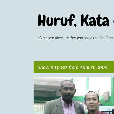
Huruf, Kata
It's a great pleasure that you could read milli
Showing posts from August, 2009
P
CATATAN HARIAN
MY IDEA
o
s
t