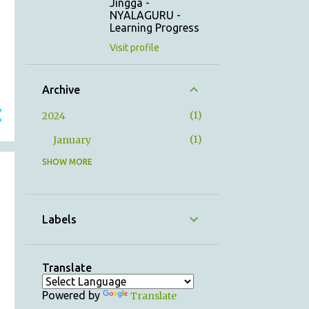
Jingga -
NYALAGURU -
Learning Progress
Visit profile
Archive
1
2024
1
January
SHOW MORE
12
2023
1
December
1
November
Labels
1
October
1
September
Translate
1
August
Powered by
Translate
1