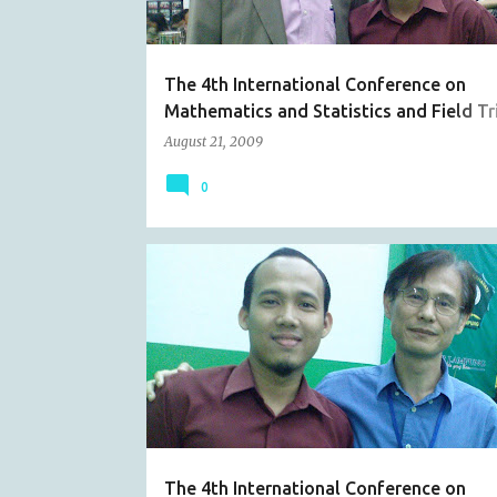
s
The 4th International Conference on
Mathematics and Statistics and Field Tr
Krakatoa Nirwana Beach (Part II)
August 21, 2009
0
ARTICLE
CATATAN HARIAN
The 4th International Conference on