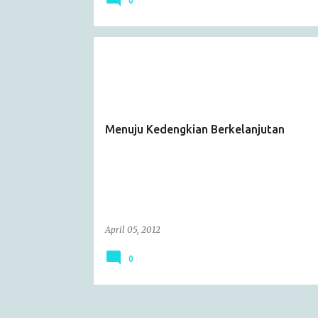
0
ARTICLE
CATATAN HARIAN
Menuju Kedengkian Berkelanjutan
April 05, 2012
0