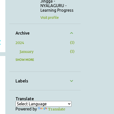
Jingga -
NYALAGURU -
Learning Progress
Visit profile
Archive
1
2024
1
January
SHOW MORE
12
2023
1
December
1
November
Labels
1
October
1
September
Translate
1
August
Powered by
Translate
1