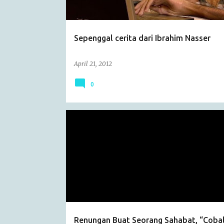
s
Sepenggal cerita dari Ibrahim Nasser
April 21, 2012
0
ARTICLE
Renungan Buat Seorang Sahabat, “Coba