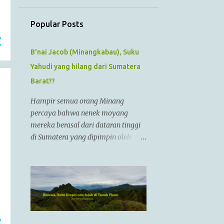
July
1
June
Popular Posts
1
May
1
B'nai Jacob (Minangkabau), Suku
April
Yahudi yang hilang dari Sumatera
1
March
Barat??
1
February
Hampir semua orang Minang
1
January
percaya bahwa nenek moyang
12
2022
mereka berasal dari dataran tinggi
di Sumatera yang dipimpin oleh
1
December
Raja Alexander Agung atau
1
November
Izkandar Zulkarnain.. Menurut
Sejarah Kristen, raja tersebut hidup
1
October
dari zaman 356 SM sampai 323 SM
1
September
Dia juga dikenal sebagai Raja
Alexander III dari Macedonia,
1
August
seorang pemimpin militer yang