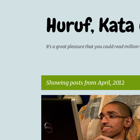
Huruf, Kata
It's a great pleasure that you could read milli
Showing posts from April, 2012
P
ARTICLE
o
s
t