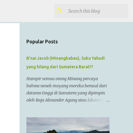
Popular Posts
B'nai Jacob (Minangkabau), Suku Yahudi
yang hilang dari Sumatera Barat??
Hampir semua orang Minang percaya
bahwa nenek moyang mereka berasal dari
dataran tinggi di Sumatera yang dipimpin
oleh Raja Alexander Agung atau Izkandar
Zulkarnain.. Menurut Sejarah Kristen, raja
tersebut hidup dari zaman 356 SM sampai
323 SM Dia juga dikenal sebagai Raja
Alexander III dari Macedonia, seorang