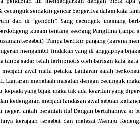
a pendirian itu mendengarkan dengan picik apa 
Si cecunguk semakin gencar bergerilya dalam kata lant
hi dan di “gondoli”. Sang cecunguk memang berb
erdongeng kusam tentang seorang Panglima (tanpa s
kusaman tersebut). Tanpa berfikir panjang (karena me
Pangeran mengambil tindakan yang di anggapnya bijaks
a tanpa sadar telah terhipnotis oleh barisan kata-kata 
 menjadi awal mula petaka. Lantaran salah berkonsul
il. Lantaran menelaah masalah dengan cecunguk maka
u kepada yang bijak maka tak ada kearifan yang diper
 dan kedengkian menjadi landasan awal sebuah kehanc
i negeri antah berantah itu! Dengan bertahannya si b
tuhnya kerajaan tersebut dan melesat Menuju Kedeng