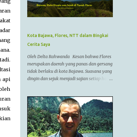
yang
pemimpin militer yang paling berhasil
sepanjang zaman dan dianggap tidak bisa
aran
dikalahkan dalam setiap pertempuran. Di
akat
zamannya, dia sudah menguasai
adar
kebanyakan daerah yang sudah dikenal.
Kota Bajawa, Flores, NTT dalam Bingkai
Ayahnya adalah Philip II yang menyatukan
mang
Cerita Saya
kebanyakan kota2 di dataran utama Yunani
ana.
dalam kepemerintahan Macedonian dalam
Oleh Delta Rahwanda Kesan bahwa Flores
tadi.
sebuah Negara federasi yang disebut
merupakan daerah yang panas dan gersang
Persatuan Corinth (League of Corinth) Raja
tasi
tidak berlaku di kota Bajawa. Suasana yang
Alexander menguasai daerah2 termasuk
dingin dan sejuk menjadi sajian setiap hari
 api
Anatolia,Syria,Phoenicia,Judea,Gaza,Mesir
di kota kecil ini. Bahkan saya tidak pernah
oleh
Bactria,Mesopotamia (Irak),dan dia
melepaskan jaket saya selama berada di
memperluas batas2 imperiumnya sejauh
uran
Bajawa. Bajawa merupakan ibukota
Punjab,India. Menurut AlQuran, Zulkarnain
kabupaten Ngada yang sedang bergeliat
usuk
juga sempat mengunjungi China dan
bangkit bersaing dengan kota-kota lain di
kian
membantu membangun Tembok Besar
Flores seperti Ruteng, Maumere, Ende dan
China Alexander menyatukan ban...
lainnya. Kota yang terletak di antara bukit-