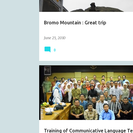
s
Bromo Mountain : Great trip
June 25, 2010
0
CATATAN HARIAN
EVENT
Training of Communicative Language Te