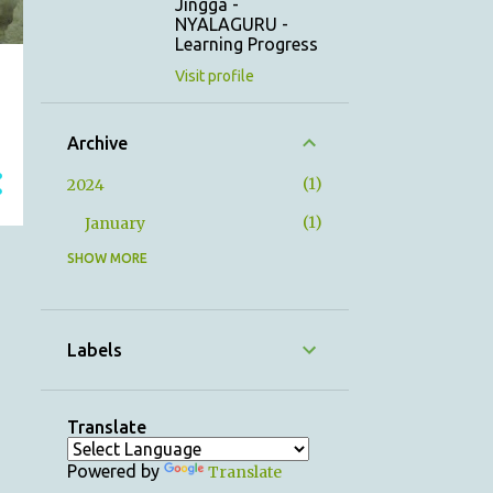
Jingga -
NYALAGURU -
Learning Progress
Visit profile
Archive
1
2024
1
January
SHOW MORE
12
2023
1
December
1
November
Labels
1
October
1
September
Translate
1
August
Powered by
Translate
1