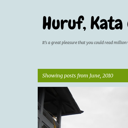
Huruf, Kata
It's a great pleasure that you could read milli
Showing posts from June, 2010
P
CATATAN HARIAN
JALAN-JALAN
o
s
t