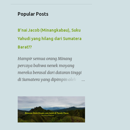
July
1
June
Popular Posts
1
May
1
B'nai Jacob (Minangkabau), Suku
April
Yahudi yang hilang dari Sumatera
1
March
Barat??
1
February
Hampir semua orang Minang
1
January
percaya bahwa nenek moyang
12
2022
mereka berasal dari dataran tinggi
di Sumatera yang dipimpin oleh
1
December
Raja Alexander Agung atau
1
November
Izkandar Zulkarnain.. Menurut
Sejarah Kristen, raja tersebut hidup
1
October
dari zaman 356 SM sampai 323 SM
1
September
Dia juga dikenal sebagai Raja
Alexander III dari Macedonia,
1
August
seorang pemimpin militer yang