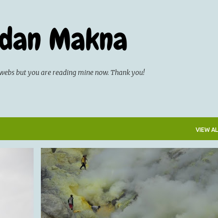
Skip to main content
 dan Makna
on webs but you are reading mine now. Thank you!
VIEW AL
CATATAN HARIAN
JALAN-JALAN