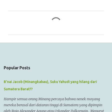
C
o
m
m
e
n
t
s
Popular Posts
B'nai Jacob (Minangkabau), Suku Yahudi yang hilang dari
Sumatera Barat??
Hampir semua orang Minang percaya bahwa nenek moyang
mereka berasal dari dataran tinggi di Sumatera yang dipimpin
oleh Raja Alexander Agung atau Izkandar Zulkarnain.. Menurut