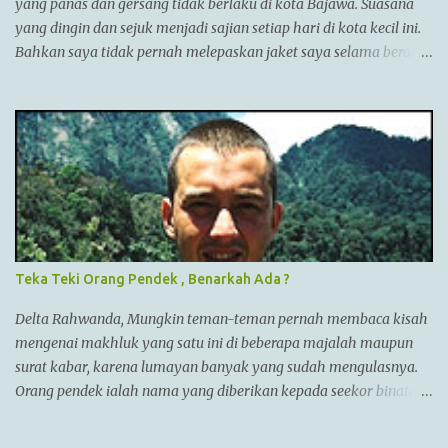
Punjab,India. Menurut AlQuran, Zulkarnain juga sempat
yang panas dan gersang tidak berlaku di kota Bajawa. Suasana
mengunjungi China dan membantu membangun Tembok Besar
yang dingin dan sejuk menjadi sajian setiap hari di kota kecil ini.
China Alexander menyatukan ban...
Bahkan saya tidak pernah melepaskan jaket saya selama berada
di Bajawa. Bajawa merupakan ibukota kabupaten Ngada yang
sedang bergeliat bangkit bersaing dengan kota-kota lain di Flores
seperti Ruteng, Maumere, Ende dan lainnya. Kota yang terletak
di antara bukit-bukit dan gunung Enerie menjadikannya sejuk
layaknya kota Bandung di Jawa barat. Menuju kota ini juga
tergolong sangat mudah. Jika kita berada di Labuan Bajo, kita
bisa menuju Bajawa dengan pesawat langsung jenis ATR. Jika via
darat, kita bisa menuju Bajawa dengan travel ataupun bis namun
memakan waktu cukup lama sekitar 14 jam perjalanan. Nama
Teka Teki Orang Pendek , Benarkah Ada ?
Bajawa sendiri berasal dari kata Bhajawa yang merupakan
sebuah kampung terbesar dari tujuh kampung yang ada di sisi
Delta Rahwanda, Mungkin teman-teman pernah membaca kisah
barat kota Bajawa. Tujuh kampung yang disebut “Nua Limazua”
mengenai makhluk yang satu ini di beberapa majalah maupun
...
surat kabar, karena lumayan banyak yang sudah mengulasnya.
Orang pendek ialah nama yang diberikan kepada seekor binatang
(manusia?) yang sudah dilihat banyak orang selama ratusan
tahun yang kerap muncul di sekitar Taman Nasional Kerinci