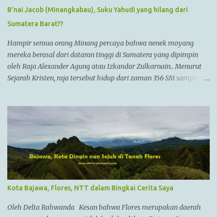
B'nai Jacob (Minangkabau), Suku Yahudi yang hilang dari
Sumatera Barat??
Hampir semua orang Minang percaya bahwa nenek moyang
mereka berasal dari dataran tinggi di Sumatera yang dipimpin
oleh Raja Alexander Agung atau Izkandar Zulkarnain.. Menurut
Sejarah Kristen, raja tersebut hidup dari zaman 356 SM sampai
323 SM Dia juga dikenal sebagai Raja Alexander III dari
Macedonia, seorang pemimpin militer yang paling berhasil
sepanjang zaman dan dianggap tidak bisa dikalahkan dalam
setiap pertempuran. Di zamannya, dia sudah menguasai
kebanyakan daerah yang sudah dikenal. Ayahnya adalah Philip II
yang menyatukan kebanyakan kota2 di dataran utama Yunani
dalam kepemerintahan Macedonian dalam sebuah Negara
federasi yang disebut Persatuan Corinth (League of Corinth) Raja
Alexander menguasai daerah2 termasuk
Kota Bajawa, Flores, NTT dalam Bingkai Cerita Saya
Anatolia,Syria,Phoenicia,Judea,Gaza,Mesir Bactria,Mesopotamia
(Irak),dan dia memperluas batas2 imperiumnya sejauh
Oleh Delta Rahwanda Kesan bahwa Flores merupakan daerah