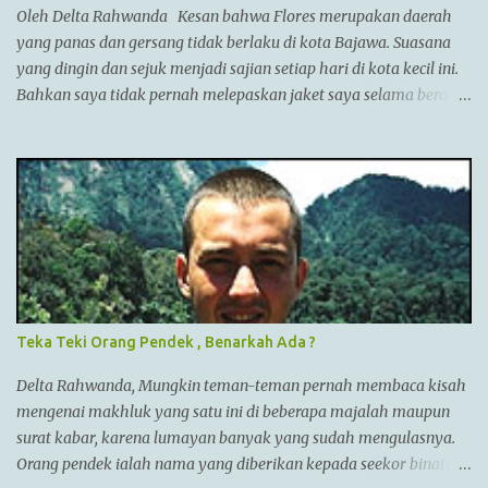
(Irak),dan dia memperluas batas2 imperiumnya sejauh
Oleh Delta Rahwanda Kesan bahwa Flores merupakan daerah
Punjab,India. Menurut AlQuran, Zulkarnain juga sempat
yang panas dan gersang tidak berlaku di kota Bajawa. Suasana
mengunjungi China dan membantu membangun Tembok Besar
yang dingin dan sejuk menjadi sajian setiap hari di kota kecil ini.
China Alexander menyatukan ban...
Bahkan saya tidak pernah melepaskan jaket saya selama berada
di Bajawa. Bajawa merupakan ibukota kabupaten Ngada yang
sedang bergeliat bangkit bersaing dengan kota-kota lain di Flores
seperti Ruteng, Maumere, Ende dan lainnya. Kota yang terletak
di antara bukit-bukit dan gunung Enerie menjadikannya sejuk
layaknya kota Bandung di Jawa barat. Menuju kota ini juga
tergolong sangat mudah. Jika kita berada di Labuan Bajo, kita
bisa menuju Bajawa dengan pesawat langsung jenis ATR. Jika via
darat, kita bisa menuju Bajawa dengan travel ataupun bis namun
memakan waktu cukup lama sekitar 14 jam perjalanan. Nama
Teka Teki Orang Pendek , Benarkah Ada ?
Bajawa sendiri berasal dari kata Bhajawa yang merupakan
sebuah kampung terbesar dari tujuh kampung yang ada di sisi
Delta Rahwanda, Mungkin teman-teman pernah membaca kisah
barat kota Bajawa. Tujuh kampung yang disebut “Nua Limazua”
mengenai makhluk yang satu ini di beberapa majalah maupun
...
surat kabar, karena lumayan banyak yang sudah mengulasnya.
Orang pendek ialah nama yang diberikan kepada seekor binatang