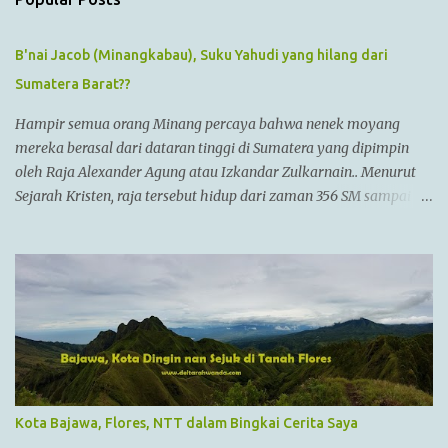
B'nai Jacob (Minangkabau), Suku Yahudi yang hilang dari
Sumatera Barat??
Hampir semua orang Minang percaya bahwa nenek moyang
mereka berasal dari dataran tinggi di Sumatera yang dipimpin
oleh Raja Alexander Agung atau Izkandar Zulkarnain.. Menurut
Sejarah Kristen, raja tersebut hidup dari zaman 356 SM sampai
323 SM Dia juga dikenal sebagai Raja Alexander III dari
Macedonia, seorang pemimpin militer yang paling berhasil
sepanjang zaman dan dianggap tidak bisa dikalahkan dalam
setiap pertempuran. Di zamannya, dia sudah menguasai
kebanyakan daerah yang sudah dikenal. Ayahnya adalah Philip II
yang menyatukan kebanyakan kota2 di dataran utama Yunani
dalam kepemerintahan Macedonian dalam sebuah Negara
federasi yang disebut Persatuan Corinth (League of Corinth) Raja
Alexander menguasai daerah2 termasuk
Kota Bajawa, Flores, NTT dalam Bingkai Cerita Saya
Anatolia,Syria,Phoenicia,Judea,Gaza,Mesir Bactria,Mesopotamia