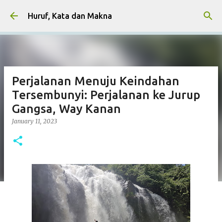
Skip to main content
Huruf, Kata dan Makna
Perjalanan Menuju Keindahan
Tersembunyi: Perjalanan ke Jurup
Gangsa, Way Kanan
January 11, 2023