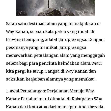
Salah satu destinasi alam yang menakjubkan di
Way Kanan, sebuah kabupaten yang indah di
Provinsi Lampung, adalah Jurup Gangsa. Dengan
pesonanya yang memikat, Jurup Gangsa
menawarkan petualangan alam yang menggugah
selera bagi para pencinta keindahan alam. Mari
kita pergi ke Jurup Gangsa di Way Kanan dan
saksikan keajaiban alamnya yang memukau.
1. Awal Petualangan: Perjalanan Menuju Way
Kanan: Perjalanan ini dimulai di Kabupaten Way
Kanan dari kota atau dari mana pun Anda berada.