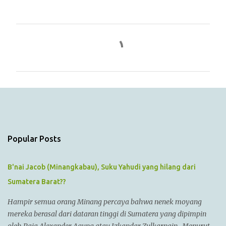
C
o
m
m
e
n
t
s
Popular Posts
B'nai Jacob (Minangkabau), Suku Yahudi yang hilang dari
Sumatera Barat??
Hampir semua orang Minang percaya bahwa nenek moyang
mereka berasal dari dataran tinggi di Sumatera yang dipimpin