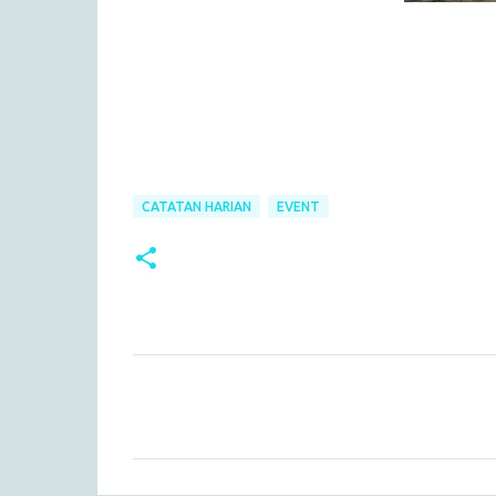
CATATAN HARIAN
EVENT
C
o
m
m