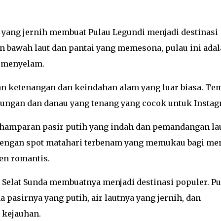
ut yang jernih membuat Pulau Legundi menjadi destinasi
n bawah laut dan pantai yang memesona, pulau ini ada
n menyelam.
n ketenangan dan keindahan alam yang luar biasa. Te
nungan dan danau yang tenang yang cocok untuk Instag
i hamparan pasir putih yang indah dan pemandangan la
 dengan spot matahari terbenam yang memukau bagi me
en romantis.
di Selat Sunda membuatnya menjadi destinasi populer. Pu
 pasirnya yang putih, air lautnya yang jernih, dan
 kejauhan.