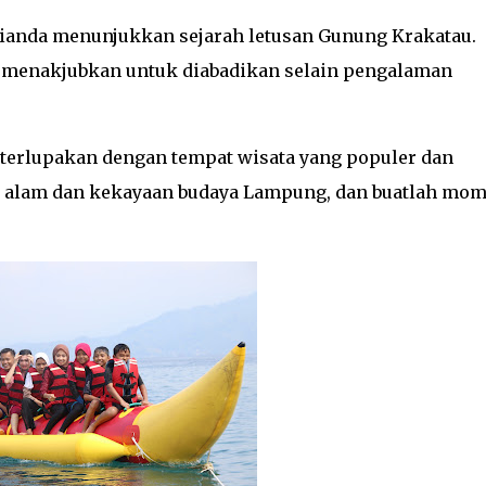
ianda menunjukkan sejarah letusan Gunung Krakatau.
 menakjubkan untuk diabadikan selain pengalaman
terlupakan dengan tempat wisata yang populer dan
n alam dan kekayaan budaya Lampung, dan buatlah mo