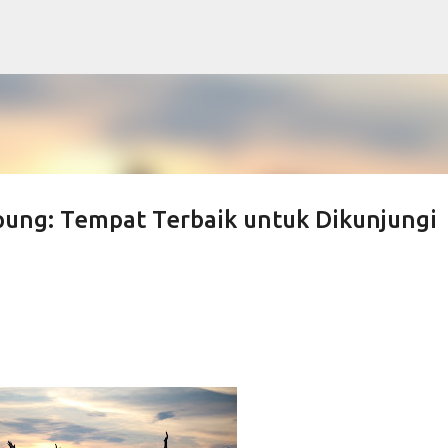
Skip to main content
ung: Tempat Terbaik untuk Dikunjungi