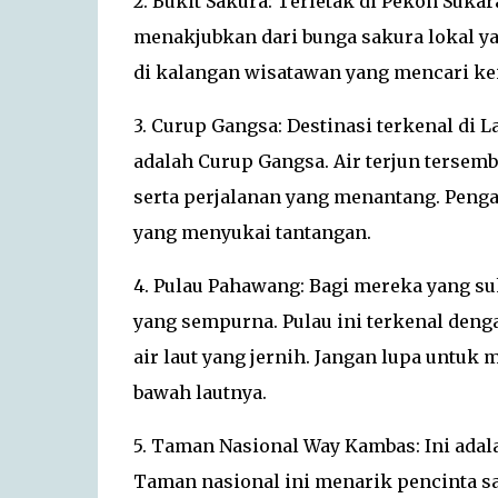
2. Bukit Sakura: Terletak di Pekon Suk
menakjubkan dari bunga sakura lokal y
di kalangan wisatawan yang mencari k
3. Curup Gangsa: Destinasi terkenal d
adalah Curup Gangsa. Air terjun terse
serta perjalanan yang menantang. Peng
yang menyukai tantangan.
4. Pulau Pahawang: Bagi mereka yang s
yang sempurna. Pulau ini terkenal deng
air laut yang jernih. Jangan lupa untu
bawah lautnya.
5. Taman Nasional Way Kambas: Ini adal
Taman nasional ini menarik pencinta sat