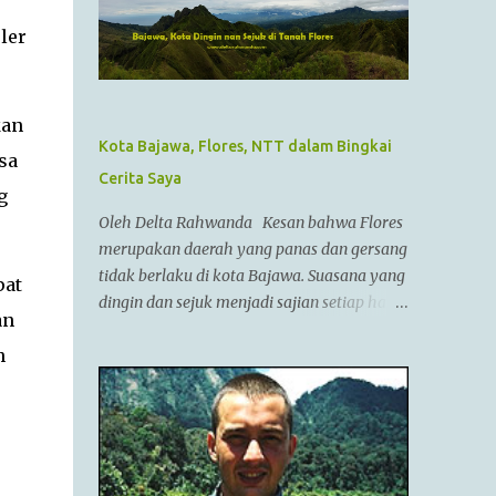
Alexander III dari Macedonia, seorang
pemimpin militer yang paling berhasil
ler
sepanjang zaman dan dianggap tidak bisa
dikalahkan dalam setiap pertempuran. Di
zamannya, dia sudah menguasai
kan
kebanyakan daerah yang sudah dikenal.
Kota Bajawa, Flores, NTT dalam Bingkai
sa
Ayahnya adalah Philip II yang menyatukan
Cerita Saya
kebanyakan kota2 di dataran utama Yunani
g
dalam kepemerintahan Macedonian dalam
Oleh Delta Rahwanda Kesan bahwa Flores
sebuah Negara federasi yang disebut
merupakan daerah yang panas dan gersang
Persatuan Corinth (League of Corinth) Raja
tidak berlaku di kota Bajawa. Suasana yang
pat
Alexander menguasai daerah2 termasuk
dingin dan sejuk menjadi sajian setiap hari
an
Anatolia,Syria,Phoenicia,Judea,Gaza,Mesir
di kota kecil ini. Bahkan saya tidak pernah
Bactria,Mesopotamia (Irak),dan dia
h
melepaskan jaket saya selama berada di
memperluas batas2 imperiumnya sejauh
Bajawa. Bajawa merupakan ibukota
Punjab,India. Menurut AlQuran, Zulkarnain
kabupaten Ngada yang sedang bergeliat
juga sempat mengunjungi China dan
bangkit bersaing dengan kota-kota lain di
membantu membangun Tembok Besar
Flores seperti Ruteng, Maumere, Ende dan
China Alexander menyatukan ban...
lainnya. Kota yang terletak di antara bukit-