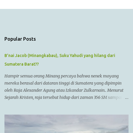
m
e
n
t
s
Popular Posts
B'nai Jacob (Minangkabau), Suku Yahudi yang hilang dari
Sumatera Barat??
Hampir semua orang Minang percaya bahwa nenek moyang
mereka berasal dari dataran tinggi di Sumatera yang dipimpin
oleh Raja Alexander Agung atau Izkandar Zulkarnain.. Menurut
Sejarah Kristen, raja tersebut hidup dari zaman 356 SM sampai
323 SM Dia juga dikenal sebagai Raja Alexander III dari
Macedonia, seorang pemimpin militer yang paling berhasil
sepanjang zaman dan dianggap tidak bisa dikalahkan dalam
setiap pertempuran. Di zamannya, dia sudah menguasai
kebanyakan daerah yang sudah dikenal. Ayahnya adalah Philip II