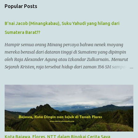
s
Popular Posts
B'nai Jacob (Minangkabau), Suku Yahudi yang hilang dari
Sumatera Barat??
Hampir semua orang Minang percaya bahwa nenek moyang
mereka berasal dari dataran tinggi di Sumatera yang dipimpin
oleh Raja Alexander Agung atau Izkandar Zulkarnain.. Menurut
Sejarah Kristen, raja tersebut hidup dari zaman 356 SM sampai
323 SM Dia juga dikenal sebagai Raja Alexander III dari
Macedonia, seorang pemimpin militer yang paling berhasil
sepanjang zaman dan dianggap tidak bisa dikalahkan dalam
setiap pertempuran. Di zamannya, dia sudah menguasai
kebanyakan daerah yang sudah dikenal. Ayahnya adalah Philip II
yang menyatukan kebanyakan kota2 di dataran utama Yunani
dalam kepemerintahan Macedonian dalam sebuah Negara
federasi yang disebut Persatuan Corinth (League of Corinth) Raja
Alexander menguasai daerah2 termasuk
Kota Bajawa, Flores, NTT dalam Bingkai Cerita Saya