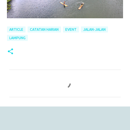
ARTICLE
CATATAN HARIAN
EVENT
JALAN-JALAN
LAMPUNG
C
o
m
m
e
n
t