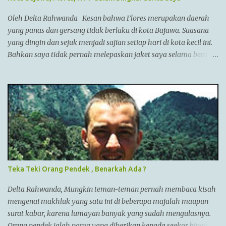
Anatolia,Syria,Phoenicia,Judea,Gaza,Mesir Bactria,Mesopotamia
(Irak),dan dia memperluas batas2 imperiumnya sejauh
Oleh Delta Rahwanda Kesan bahwa Flores merupakan daerah
Punjab,India. Menurut AlQuran, Zulkarnain juga sempat
yang panas dan gersang tidak berlaku di kota Bajawa. Suasana
mengunjungi China dan membantu membangun Tembok Besar
yang dingin dan sejuk menjadi sajian setiap hari di kota kecil ini.
China Alexander menyatukan ban...
Bahkan saya tidak pernah melepaskan jaket saya selama berada
di Bajawa. Bajawa merupakan ibukota kabupaten Ngada yang
sedang bergeliat bangkit bersaing dengan kota-kota lain di Flores
seperti Ruteng, Maumere, Ende dan lainnya. Kota yang terletak
di antara bukit-bukit dan gunung Enerie menjadikannya sejuk
layaknya kota Bandung di Jawa barat. Menuju kota ini juga
tergolong sangat mudah. Jika kita berada di Labuan Bajo, kita
bisa menuju Bajawa dengan pesawat langsung jenis ATR. Jika via
darat, kita bisa menuju Bajawa dengan travel ataupun bis namun
memakan waktu cukup lama sekitar 14 jam perjalanan. Nama
Teka Teki Orang Pendek , Benarkah Ada ?
Bajawa sendiri berasal dari kata Bhajawa yang merupakan
sebuah kampung terbesar dari tujuh kampung yang ada di sisi
Delta Rahwanda, Mungkin teman-teman pernah membaca kisah
barat kota Bajawa. Tujuh kampung yang disebut “Nua Limazua”
mengenai makhluk yang satu ini di beberapa majalah maupun
...
surat kabar, karena lumayan banyak yang sudah mengulasnya.
Orang pendek ialah nama yang diberikan kepada seekor binatang