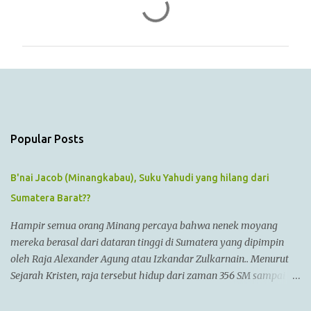
C
o
m
m
e
n
t
s
Popular Posts
B'nai Jacob (Minangkabau), Suku Yahudi yang hilang dari
Sumatera Barat??
Hampir semua orang Minang percaya bahwa nenek moyang
mereka berasal dari dataran tinggi di Sumatera yang dipimpin
oleh Raja Alexander Agung atau Izkandar Zulkarnain.. Menurut
Sejarah Kristen, raja tersebut hidup dari zaman 356 SM sampai
323 SM Dia juga dikenal sebagai Raja Alexander III dari
Macedonia, seorang pemimpin militer yang paling berhasil