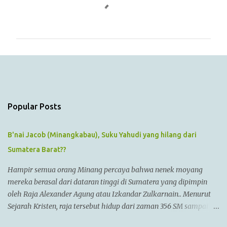
C
o
m
m
e
n
t
s
Popular Posts
B'nai Jacob (Minangkabau), Suku Yahudi yang hilang dari
Sumatera Barat??
Hampir semua orang Minang percaya bahwa nenek moyang
mereka berasal dari dataran tinggi di Sumatera yang dipimpin
oleh Raja Alexander Agung atau Izkandar Zulkarnain.. Menurut
Sejarah Kristen, raja tersebut hidup dari zaman 356 SM sampai
323 SM Dia juga dikenal sebagai Raja Alexander III dari