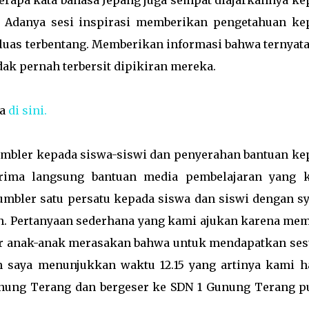
erapa kata bahasa Jepang juga sempat diajarkannya ke
. Adanya sesi inspirasi memberikan pengetahuan ke
luas terbentang. Memberikan informasi bahwa ternyata
dak pernah terbersit dipikiran mereka.
ya
di sini.
ler kepada siswa-siswi dan penyerahan bantuan ke
rima langsung bantuan media pembelajaran yang 
mbler satu persatu kepada siswa dan siswi dengan sy
an. Pertanyaan sederhana yang kami ajukan karena me
ar anak-anak merasakan bahwa untuk mendapatkan ses
n saya menunjukkan waktu 12.15 yang artinya kami h
nung Terang dan bergeser ke SDN 1 Gunung Terang p