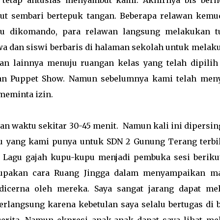
 tetap antusias menyambut kami. Akhirnya bis berhe
ut sembari bertepuk tangan. Beberapa relawan kemu
u dikomando, para relawan langsung melakukan t
a dan siswi berbaris di halaman sekolah untuk melak
ian lainnya menuju ruangan kelas yang telah dipilih
kan Puppet Show. Namun sebelumnya kami telah men
meminta izin.
ktu sekitar 30-45 menit. Namun kali ini dipersin
u yang kami punya untuk SDN 2 Gunung Terang terbi
a. Lagu gajah kupu-kupu menjadi pembuka sesi beriku
upakan cara Ruang Jingga dalam menyampaikan ma
icerna oleh mereka. Saya sangat jarang dapat mel
rlangsung karena kebetulan saya selalu bertugas di b