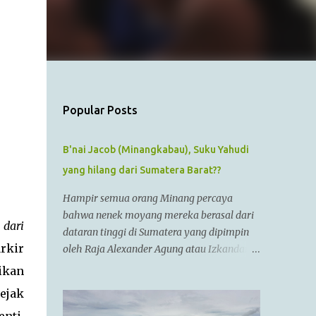
Popular Posts
B'nai Jacob (Minangkabau), Suku Yahudi
yang hilang dari Sumatera Barat??
Hampir semua orang Minang percaya
bahwa nenek moyang mereka berasal dari
 dari
dataran tinggi di Sumatera yang dipimpin
rkir
oleh Raja Alexander Agung atau Izkandar
Zulkarnain.. Menurut Sejarah Kristen, raja
ikan
tersebut hidup dari zaman 356 SM sampai
ejak
323 SM Dia juga dikenal sebagai Raja