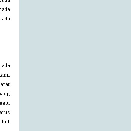
pada
sebagai orang pendek itu. Tidak pernah ada
laporan yang mengabarkan bahwa
pada
seseorang pernah menangkap atau bahkan
 ada
menemukan jasad makhluk ini, namun hal
itu berbanding terbalik dengan banyaknya
laporan dari beberapa orang yang
mengatakan pernah melihat makhluk
tersebut. Sekedar informasi, Orang pendek
ini masuk kedalam salah satu studi
Cryptozoolgy , begitulah yang saya
pada
dapatkan dari beberapa sumber. Ekspediasi
kami
pencarian ...
arat
mang
uatu
arus
ukul