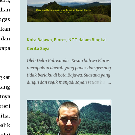
nti,
Alexander III dari Macedonia, seorang
pemimpin militer yang paling berhasil
dian
sepanjang zaman dan dianggap tidak bisa
ugas
dikalahkan dalam setiap pertempuran. Di
ukan
zamannya, dia sudah menguasai
kebanyakan daerah yang sudah dikenal.
 dan
Kota Bajawa, Flores, NTT dalam Bingkai
Ayahnya adalah Philip II yang menyatukan
yapa
Cerita Saya
kebanyakan kota2 di dataran utama Yunani
dalam kepemerintahan Macedonian dalam
Oleh Delta Rahwanda Kesan bahwa Flores
sebuah Negara federasi yang disebut
merupakan daerah yang panas dan gersang
Persatuan Corinth (League of Corinth) Raja
tidak berlaku di kota Bajawa. Suasana yang
gkat
Alexander menguasai daerah2 termasuk
dingin dan sejuk menjadi sajian setiap hari
lang
Anatolia,Syria,Phoenicia,Judea,Gaza,Mesir
di kota kecil ini. Bahkan saya tidak pernah
Bactria,Mesopotamia (Irak),dan dia
tnya
melepaskan jaket saya selama berada di
memperluas batas2 imperiumnya sejauh
Bajawa. Bajawa merupakan ibukota
teri
Punjab,India. Menurut AlQuran, Zulkarnain
kabupaten Ngada yang sedang bergeliat
ihat
juga sempat mengunjungi China dan
bangkit bersaing dengan kota-kota lain di
membantu membangun Tembok Besar
alik
Flores seperti Ruteng, Maumere, Ende dan
China Alexander menyatukan ban...
lainnya. Kota yang terletak di antara bukit-