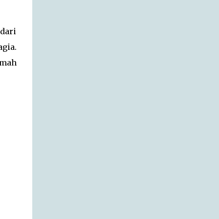
dari
gia.
umah