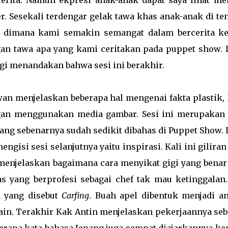
cerita. Namun ekpresi anak-anak dapat saya lihat mel
r. Sesekali terdengar gelak tawa khas anak-anak di te
 dimana kami semakin semangat dalam bercerita ke
an tawa apa yang kami ceritakan pada puppet show. 
gi menandakan bahwa sesi ini berakhir.
menjelaskan beberapa hal mengenai fakta plastik, 
gan menggunakan media gambar. Sesi ini merupakan 
ang sebenarnya sudah sedikit dibahas di Puppet Show. L
gisi sesi selanjutnya yaitu inspirasi. Kali ini gilira
 menjelaskan bagaimana cara menyikat gigi yang benar
s yang berprofesi sebagai chef tak mau ketinggalan.
h yang disebut
Carfing
. Buah apel dibentuk menjadi an
lain. Terakhir Kak Antin menjelaskan pekerjaannya seb