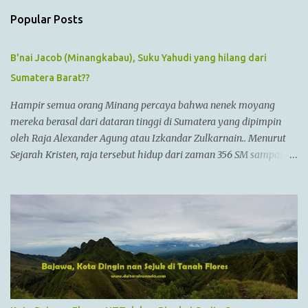
t
s
Popular Posts
B'nai Jacob (Minangkabau), Suku Yahudi yang hilang dari
Sumatera Barat??
Hampir semua orang Minang percaya bahwa nenek moyang
mereka berasal dari dataran tinggi di Sumatera yang dipimpin
oleh Raja Alexander Agung atau Izkandar Zulkarnain.. Menurut
Sejarah Kristen, raja tersebut hidup dari zaman 356 SM sampai
323 SM Dia juga dikenal sebagai Raja Alexander III dari
Macedonia, seorang pemimpin militer yang paling berhasil
sepanjang zaman dan dianggap tidak bisa dikalahkan dalam
setiap pertempuran. Di zamannya, dia sudah menguasai
kebanyakan daerah yang sudah dikenal. Ayahnya adalah Philip II
yang menyatukan kebanyakan kota2 di dataran utama Yunani
dalam kepemerintahan Macedonian dalam sebuah Negara
federasi yang disebut Persatuan Corinth (League of Corinth) Raja
Alexander menguasai daerah2 termasuk