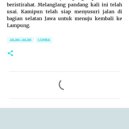
beristirahat. Melanglang pandang kali ini telah
usai. Kamipun telah siap menyusuri jalan di
bagian selatan Jawa untuk menuju kembali ke
Lampung.
JALAN-JALAN
LOMBA
C
o
m
m
e
n