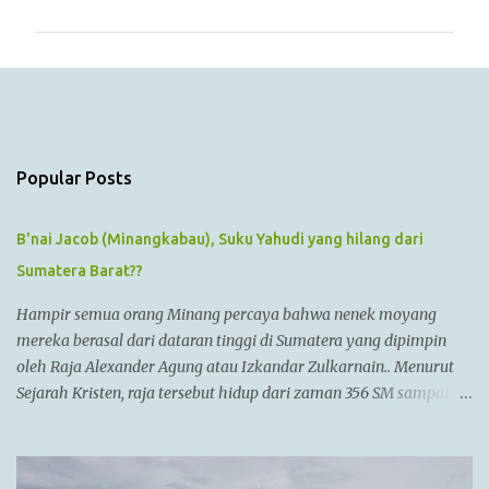
m
m
e
n
t
s
Popular Posts
B'nai Jacob (Minangkabau), Suku Yahudi yang hilang dari
Sumatera Barat??
Hampir semua orang Minang percaya bahwa nenek moyang
mereka berasal dari dataran tinggi di Sumatera yang dipimpin
oleh Raja Alexander Agung atau Izkandar Zulkarnain.. Menurut
Sejarah Kristen, raja tersebut hidup dari zaman 356 SM sampai
323 SM Dia juga dikenal sebagai Raja Alexander III dari
Macedonia, seorang pemimpin militer yang paling berhasil
sepanjang zaman dan dianggap tidak bisa dikalahkan dalam