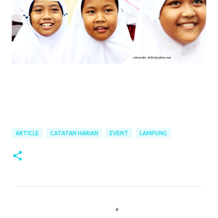
ARTICLE
CATATAN HARIAN
EVENT
LAMPUNG
C
o