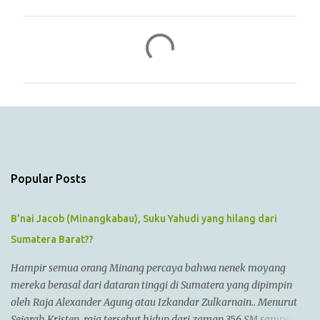
C
o
m
m
e
n
t
s
Popular Posts
B'nai Jacob (Minangkabau), Suku Yahudi yang hilang dari
Sumatera Barat??
Hampir semua orang Minang percaya bahwa nenek moyang
mereka berasal dari dataran tinggi di Sumatera yang dipimpin
oleh Raja Alexander Agung atau Izkandar Zulkarnain.. Menurut
Sejarah Kristen, raja tersebut hidup dari zaman 356 SM sampai