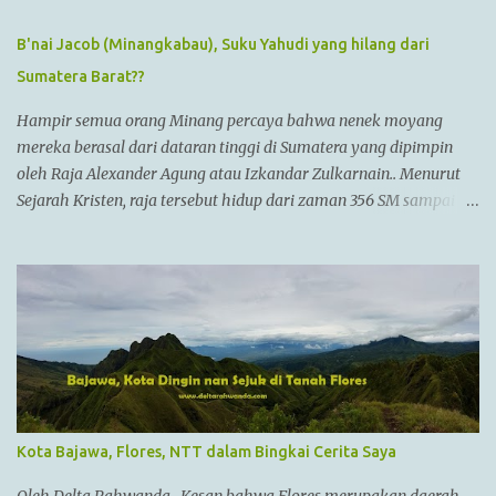
B'nai Jacob (Minangkabau), Suku Yahudi yang hilang dari
Sumatera Barat??
Hampir semua orang Minang percaya bahwa nenek moyang
mereka berasal dari dataran tinggi di Sumatera yang dipimpin
oleh Raja Alexander Agung atau Izkandar Zulkarnain.. Menurut
Sejarah Kristen, raja tersebut hidup dari zaman 356 SM sampai
323 SM Dia juga dikenal sebagai Raja Alexander III dari
Macedonia, seorang pemimpin militer yang paling berhasil
sepanjang zaman dan dianggap tidak bisa dikalahkan dalam
setiap pertempuran. Di zamannya, dia sudah menguasai
kebanyakan daerah yang sudah dikenal. Ayahnya adalah Philip II
yang menyatukan kebanyakan kota2 di dataran utama Yunani
dalam kepemerintahan Macedonian dalam sebuah Negara
federasi yang disebut Persatuan Corinth (League of Corinth) Raja
Alexander menguasai daerah2 termasuk
Kota Bajawa, Flores, NTT dalam Bingkai Cerita Saya
Anatolia,Syria,Phoenicia,Judea,Gaza,Mesir Bactria,Mesopotamia
(Irak),dan dia memperluas batas2 imperiumnya sejauh