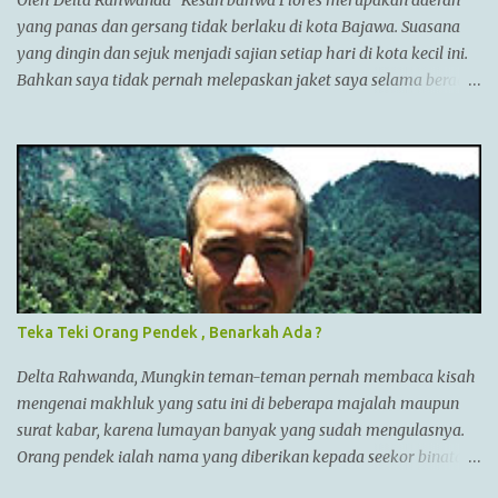
Oleh Delta Rahwanda Kesan bahwa Flores merupakan daerah
Punjab,India. Menurut AlQuran, Zulkarnain juga sempat
yang panas dan gersang tidak berlaku di kota Bajawa. Suasana
mengunjungi China dan membantu membangun Tembok Besar
yang dingin dan sejuk menjadi sajian setiap hari di kota kecil ini.
China Alexander menyatukan ban...
Bahkan saya tidak pernah melepaskan jaket saya selama berada
di Bajawa. Bajawa merupakan ibukota kabupaten Ngada yang
sedang bergeliat bangkit bersaing dengan kota-kota lain di Flores
seperti Ruteng, Maumere, Ende dan lainnya. Kota yang terletak
di antara bukit-bukit dan gunung Enerie menjadikannya sejuk
layaknya kota Bandung di Jawa barat. Menuju kota ini juga
tergolong sangat mudah. Jika kita berada di Labuan Bajo, kita
bisa menuju Bajawa dengan pesawat langsung jenis ATR. Jika via
darat, kita bisa menuju Bajawa dengan travel ataupun bis namun
memakan waktu cukup lama sekitar 14 jam perjalanan. Nama
Teka Teki Orang Pendek , Benarkah Ada ?
Bajawa sendiri berasal dari kata Bhajawa yang merupakan
sebuah kampung terbesar dari tujuh kampung yang ada di sisi
Delta Rahwanda, Mungkin teman-teman pernah membaca kisah
barat kota Bajawa. Tujuh kampung yang disebut “Nua Limazua”
mengenai makhluk yang satu ini di beberapa majalah maupun
...
surat kabar, karena lumayan banyak yang sudah mengulasnya.
Orang pendek ialah nama yang diberikan kepada seekor binatang
(manusia?) yang sudah dilihat banyak orang selama ratusan