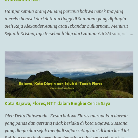
Hampir semua orang Minang percaya bahwa nenek moyang
mereka berasal dari dataran tinggi di Sumatera yang dipimpin
oleh Raja Alexander Agung atau Izkandar Zulkarnain.. Menurut
Sejarah Kristen, raja tersebut hidup dari zaman 356 SM sampai
323 SM Dia juga dikenal sebagai Raja Alexander III dari
Macedonia, seorang pemimpin militer yang paling berhasil
sepanjang zaman dan dianggap tidak bisa dikalahkan dalam
setiap pertempuran. Di zamannya, dia sudah menguasai
kebanyakan daerah yang sudah dikenal. Ayahnya adalah Philip II
yang menyatukan kebanyakan kota2 di dataran utama Yunani
dalam kepemerintahan Macedonian dalam sebuah Negara
federasi yang disebut Persatuan Corinth (League of Corinth) Raja
Alexander menguasai daerah2 termasuk
Kota Bajawa, Flores, NTT dalam Bingkai Cerita Saya
Anatolia,Syria,Phoenicia,Judea,Gaza,Mesir Bactria,Mesopotamia
(Irak),dan dia memperluas batas2 imperiumnya sejauh
Oleh Delta Rahwanda Kesan bahwa Flores merupakan daerah
Punjab,India. Menurut AlQuran, Zulkarnain juga sempat
yang panas dan gersang tidak berlaku di kota Bajawa. Suasana
mengunjungi China dan membantu membangun Tembok Besar
yang dingin dan sejuk menjadi sajian setiap hari di kota kecil ini.
China Alexander menyatukan ban...