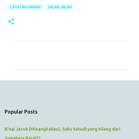
CATATAN HARIAN
JALAN-JALAN
C
o
m
m
e
n
t
s
Popular Posts
B'nai Jacob (Minangkabau), Suku Yahudi yang hilang dari
Sumatera Barat??