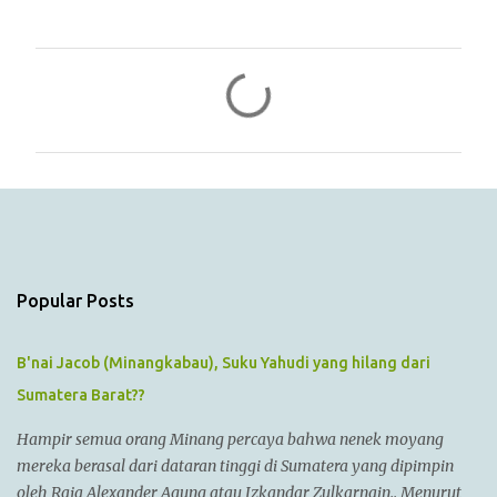
C
o
m
m
e
n
t
s
Popular Posts
B'nai Jacob (Minangkabau), Suku Yahudi yang hilang dari
Sumatera Barat??
Hampir semua orang Minang percaya bahwa nenek moyang
mereka berasal dari dataran tinggi di Sumatera yang dipimpin
oleh Raja Alexander Agung atau Izkandar Zulkarnain.. Menurut