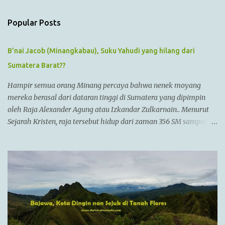
t
s
Popular Posts
B'nai Jacob (Minangkabau), Suku Yahudi yang hilang dari
Sumatera Barat??
Hampir semua orang Minang percaya bahwa nenek moyang
mereka berasal dari dataran tinggi di Sumatera yang dipimpin
oleh Raja Alexander Agung atau Izkandar Zulkarnain.. Menurut
Sejarah Kristen, raja tersebut hidup dari zaman 356 SM sampai
323 SM Dia juga dikenal sebagai Raja Alexander III dari
Macedonia, seorang pemimpin militer yang paling berhasil
sepanjang zaman dan dianggap tidak bisa dikalahkan dalam
setiap pertempuran. Di zamannya, dia sudah menguasai
kebanyakan daerah yang sudah dikenal. Ayahnya adalah Philip II
yang menyatukan kebanyakan kota2 di dataran utama Yunani
dalam kepemerintahan Macedonian dalam sebuah Negara
federasi yang disebut Persatuan Corinth (League of Corinth) Raja