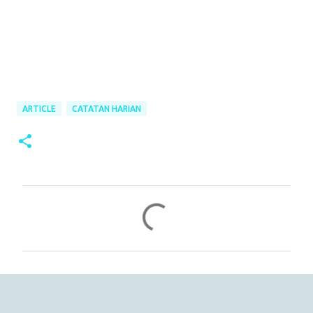
ARTICLE
CATATAN HARIAN
C
o
m
m
e
n