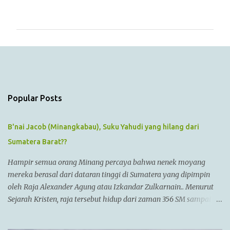
o
m
m
e
n
t
s
Popular Posts
B'nai Jacob (Minangkabau), Suku Yahudi yang hilang dari
Sumatera Barat??
Hampir semua orang Minang percaya bahwa nenek moyang
mereka berasal dari dataran tinggi di Sumatera yang dipimpin
oleh Raja Alexander Agung atau Izkandar Zulkarnain.. Menurut
Sejarah Kristen, raja tersebut hidup dari zaman 356 SM sampai
323 SM Dia juga dikenal sebagai Raja Alexander III dari
Macedonia, seorang pemimpin militer yang paling berhasil