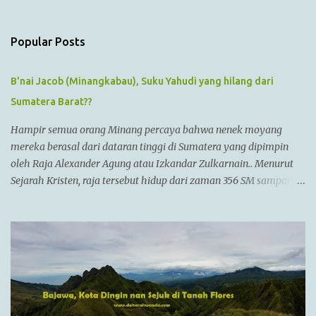
n
t
s
Popular Posts
B'nai Jacob (Minangkabau), Suku Yahudi yang hilang dari
Sumatera Barat??
Hampir semua orang Minang percaya bahwa nenek moyang
mereka berasal dari dataran tinggi di Sumatera yang dipimpin
oleh Raja Alexander Agung atau Izkandar Zulkarnain.. Menurut
Sejarah Kristen, raja tersebut hidup dari zaman 356 SM sampai
323 SM Dia juga dikenal sebagai Raja Alexander III dari
Macedonia, seorang pemimpin militer yang paling berhasil
sepanjang zaman dan dianggap tidak bisa dikalahkan dalam
setiap pertempuran. Di zamannya, dia sudah menguasai
kebanyakan daerah yang sudah dikenal. Ayahnya adalah Philip II
yang menyatukan kebanyakan kota2 di dataran utama Yunani
dalam kepemerintahan Macedonian dalam sebuah Negara