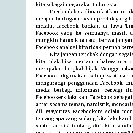
kita sebagai mayarakat Indonesia.
Facebook bisa dimanfaatkan untuk 
menjual berbagai macam produk yang kit
melalui facebook bahkan di Jawa Ti
Facebook yang ke semuanya masih du
mungkin harus kita catat bahwa jangan
Facebook apalagi kita tidak pernah ber
Kita jangan terjebak dengan segal
kita tidak bisa menjamin bahwa orang 
merupakan langkah bijak. Menggunakan F
Facebook digunakan setiap saat dan m
mengurangi penggunaan Facebook ini.
media berbagi informasi, berbagi il
Facebookers lakukan. Facebook sebaga
antar sesama teman, narsistik, mencari
dll. Mayoritas Facebookers selalu me
tentang apa yang sedang kita lakukan 
suatu kondisi tentang diri kita sendir
privasi kita namun terpampang di
wall
F