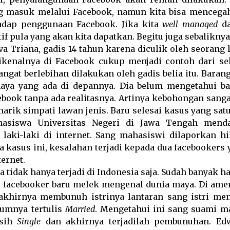
ng masuk melalui Facebook, namun kita bisa mencega
dap penggunaan Facebook. Jika kita
well managed
da
 pula yang akan kita dapatkan. Begitu juga sebaliknya
 Triana, gadis 14 tahun karena diculik oleh seorang l
dikenalnya di Facebook cukup menjadi contoh dari se
ngat berlebihan dilakukan oleh gadis belia itu. Barang
maya yang ada di depannya. Dia belum mengetahui b
book tanpa ada realitasnya. Artinya kebohongan sanga
rik simpati lawan jenis. Baru selesai kasus yang satu 
hasiswa Universitas Negeri di Jawa Tengah mend
laki-laki di internet. Sang mahasiswi dilaporkan hi
a kasus ini, kesalahan terjadi kepada dua facebookers
ernet.
 tidak hanya terjadi di Indonesia saja. Sudah banyak ha
 si facebooker baru melek mengenal dunia maya. Di amer
 akhirnya membunuh istrinya lantaran sang istri men
lumnya tertulis
Married
. Mengetahui ini sang suami m
asih
Single
dan akhirnya terjadilah pembunuhan. Ed