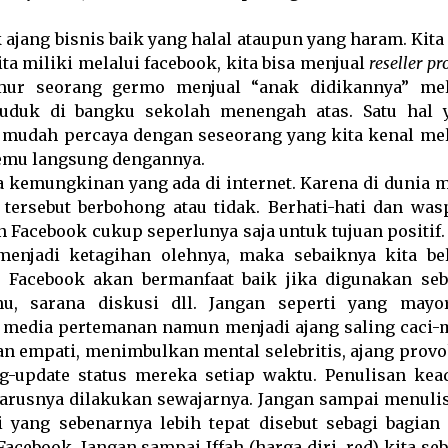
ajang bisnis baik yang halal ataupun yang haram. Kita
a miliki melalui facebook, kita bisa menjual
reseller pr
mur seorang germo menjual “anak didikannya” mel
duk di bangku sekolah menengah atas. Satu hal 
 mudah percaya dengan seseorang yang kita kenal mel
temu langsung dengannya.
a kemungkinan yang ada di internet. Karena di dunia m
tersebut berbohong atau tidak. Berhati-hati dan was
acebook cukup seperlunya saja untuk tujuan positif. 
enjadi ketagihan olehnya, maka sebaiknya kita bel
 Facebook akan bermanfaat baik jika digunakan seb
mu, sarana diskusi dll. Jangan seperti yang mayor
i media pertemanan namun menjadi ajang saling caci-
an empati, menimbulkan mental selebritis, ajang provo
ng-update status mereka setiap waktu. Penulisan kea
harusnya dilakukan sewajarnya. Jangan sampai menuli
i yang sebenarnya lebih tepat disebut sebagi bagian 
acebook. Jangan sampai Iffah (harga diri, red) kita se