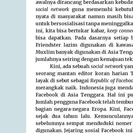
awalnya dirancang berdasarkan kebuday
social network
guna memenuhi kebutuha
nyata di masyarakat namun masih bisa
untuk bersosialisasi tanpa meninggalka
ini, kita bisa bertukar kabar,
keep conne
bisa dapatkan. Pada dasarnya setiap b
Friendster lazim digunakan di kawas
Muxlim banyak digunakan di Asia Tengah
jumlahnya seiring dengan kemajuan tekn
Kini, ada sebuah
social network
yan
seorang mantan editor koran harian
layak di sebut sebagai
Republic of Facebo
merangkak naik. Indonesia juga menda
Facebook di Asia Tenggara. Hal ini p
Jumlah pengguna Facebook telah tembus l
bagian negara-negara Eropa. Kini, Fa
sejak dua tahun lalu. Kemunculann
sebelumnya sempat menduduki nomer wa
digunakan. Jejaring sosial Facebook in