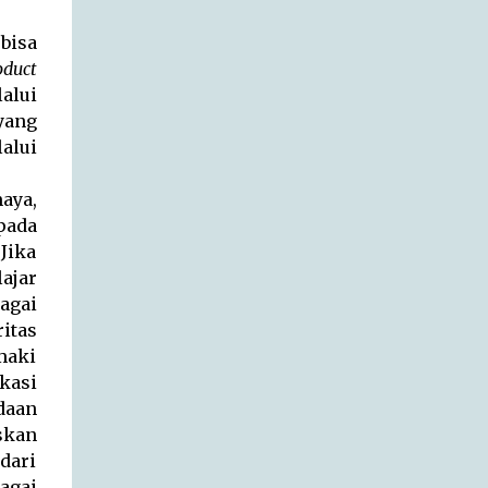
 bisa
oduct
alui
yang
alui
aya,
pada
Jika
ajar
agai
itas
maki
kasi
daan
skan
dari
bagai