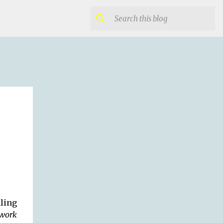
ling
twork