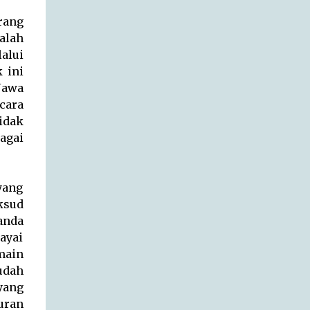
sebagai orang pendek itu. Tidak pernah ada
laporan yang mengabarkan bahwa
rang
seseorang pernah menangkap atau bahkan
alah
menemukan jasad makhluk ini, namun hal
alui
itu berbanding terbalik dengan banyaknya
 ini
laporan dari beberapa orang yang
Jawa
mengatakan pernah melihat makhluk
cara
tersebut. Sekedar informasi, Orang pendek
idak
ini masuk kedalam salah satu studi
agai
Cryptozoolgy , begitulah yang saya
dapatkan dari beberapa sumber. Ekspediasi
pencarian ...
yang
ksud
anda
ayai
rmain
sudah
yang
uran