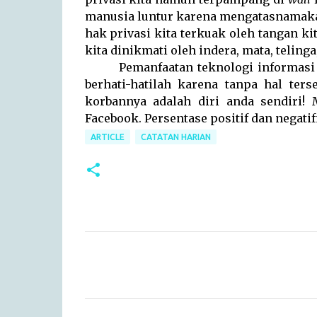
manusia luntur karena mengatasnamaka
hak privasi kita terkuak oleh tangan ki
kita dinikmati oleh indera, mata, teling
Pemanfaatan teknologi informasi
berhati-hatilah karena tanpa hal ters
korbannya adalah diri anda sendiri!
Facebook. Persentase positif dan negati
ARTICLE
CATATAN HARIAN
C
o
m
m