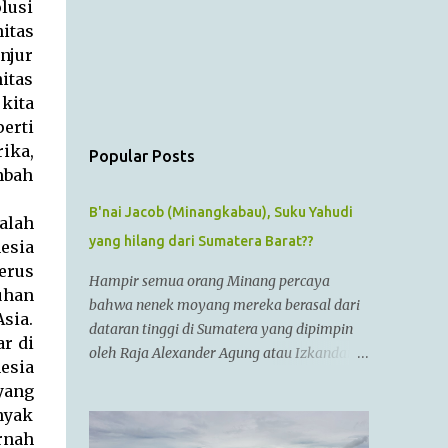
lusi
itas
njur
itas
kita
erti
ika,
Popular Posts
mbah
B'nai Jacob (Minangkabau), Suku Yahudi
alah
yang hilang dari Sumatera Barat??
esia
terus
Hampir semua orang Minang percaya
uhan
bahwa nenek moyang mereka berasal dari
sia.
dataran tinggi di Sumatera yang dipimpin
ar di
oleh Raja Alexander Agung atau Izkandar
esia
Zulkarnain.. Menurut Sejarah Kristen, raja
yang
tersebut hidup dari zaman 356 SM sampai
nyak
323 SM Dia juga dikenal sebagai Raja
rnah