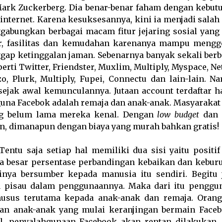
Mark Zuckerberg. Dia benar-benar faham dengan kebut
internet. Karena kesuksesannya, kini ia menjadi salah
gabungkan berbagai macam fitur jejaring sosial yang 
ur, fasilitas dan kemudahan karenanya mampu mengg
gap ketinggalan jaman. Sebenarnya banyak sekali berb
eperti Twitter, Friendster, Muxlim, Multiply, Myspace, Ne
o, Plurk, Multiply, Fupei, Connectu dan lain-lain. N
ejak awal kemunculannya. Jutaan account terdaftar h
guna Facebok adalah remaja dan anak-anak. Masyarakat 
ng belum lama mereka kenal. Dengan
low budget
dan
n, dimanapun dengan biaya yang murah bahkan gratis!
Tentu saja setiap hal memiliki dua sisi yaitu positif
apa besar persentase perbandingan kebaikan dan kebur
cinya bersumber kepada manusia itu sendiri. Begitu 
a pisau dalam penggunaannya. Maka dari itu penggu
sus terutama kepada anak-anak dan remaja. Orang
an anak-anak yang mulai keranjingan bermain Faceb
, penyalahgunaan Facebook akan rentan dilakukan. 