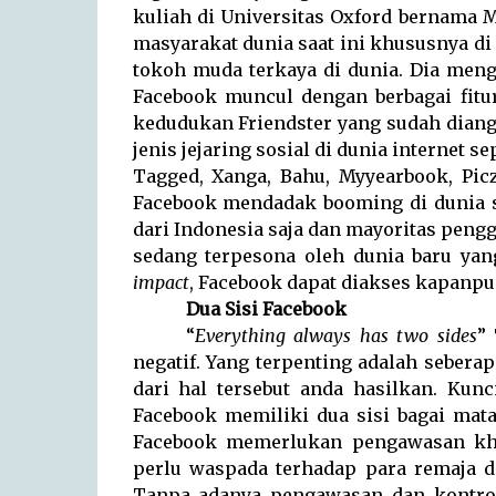
kuliah di Universitas Oxford bernama 
masyarakat dunia saat ini khususnya di 
tokoh muda terkaya di dunia. Dia meng
Facebook muncul dengan berbagai fit
kedudukan Friendster yang sudah diang
jenis jejaring sosial di dunia internet s
Tagged, Xanga, Bahu, Myyearbook, Picz
Facebook mendadak booming di dunia s
dari Indonesia saja dan mayoritas peng
sedang terpesona oleh dunia baru ya
impact
, Facebook dapat diakses kapanpu
Dua Sisi Facebook
“
Everything always has two sides
” 
negatif. Yang terpenting adalah seber
dari hal tersebut anda hasilkan. Kun
Facebook memiliki dua sisi bagai mat
Facebook memerlukan pengawasan khu
perlu waspada terhadap para remaja d
Tanpa adanya pengawasan dan kontrol