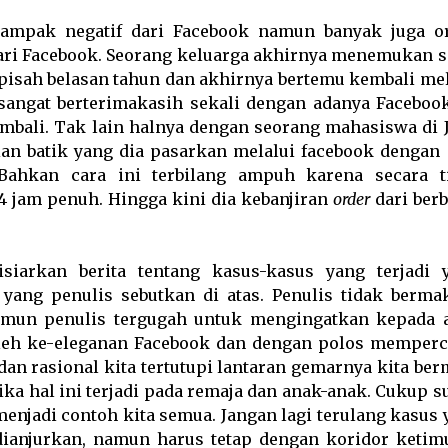
 dampak negatif dari Facebook namun banyak juga o
ari Facebook. Seorang keluarga akhirnya menemukan s
rpisah belasan tahun dan akhirnya bertemu kembali mel
sangat berterimakasih sekali dengan adanya Facebook
mbali. Tak lain halnya dengan seorang mahasiswa di 
an batik yang dia pasarkan melalui facebook dengan 
Bahkan cara ini terbilang ampuh karena secara t
 jam penuh. Hingga kini dia kebanjiran
order
dari berb
disiarkan berita tentang kasus-kasus yang terjadi 
yang penulis sebutkan di atas. Penulis tidak berma
mun penulis tergugah untuk mengingatkan kepada 
leh ke-eleganan Facebook dan dengan polos memperc
dan rasional kita tertutupi lantaran gemarnya kita be
 jika hal ini terjadi pada remaja dan anak-anak. Cukup 
menjadi contoh kita semua. Jangan lagi terulang kasus 
ianjurkan, namun harus tetap dengan koridor ketim