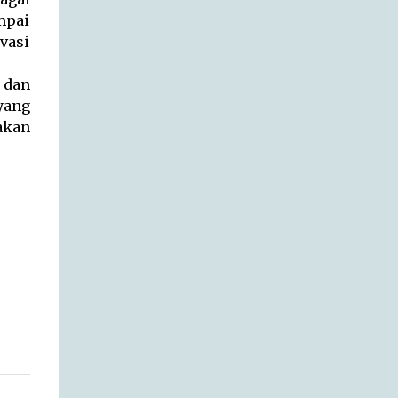
mpai
ivasi
 dan
yang
akan