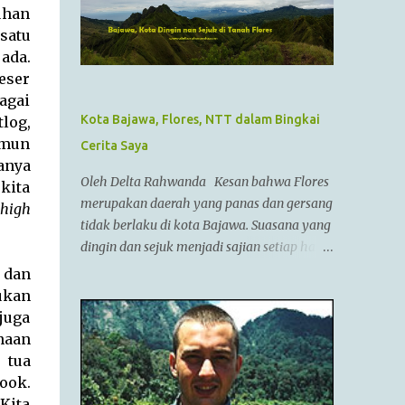
Alexander III dari Macedonia, seorang
uhan
pemimpin militer yang paling berhasil
 satu
sepanjang zaman dan dianggap tidak bisa
ada.
dikalahkan dalam setiap pertempuran. Di
eser
zamannya, dia sudah menguasai
agai
kebanyakan daerah yang sudah dikenal.
Kota Bajawa, Flores, NTT dalam Bingkai
tlog,
Ayahnya adalah Philip II yang menyatukan
amun
Cerita Saya
kebanyakan kota2 di dataran utama Yunani
anya
dalam kepemerintahan Macedonian dalam
Oleh Delta Rahwanda Kesan bahwa Flores
kita
sebuah Negara federasi yang disebut
merupakan daerah yang panas dan gersang
high
Persatuan Corinth (League of Corinth) Raja
tidak berlaku di kota Bajawa. Suasana yang
Alexander menguasai daerah2 termasuk
dingin dan sejuk menjadi sajian setiap hari
Anatolia,Syria,Phoenicia,Judea,Gaza,Mesir
di kota kecil ini. Bahkan saya tidak pernah
 dan
Bactria,Mesopotamia (Irak),dan dia
melepaskan jaket saya selama berada di
ukan
memperluas batas2 imperiumnya sejauh
Bajawa. Bajawa merupakan ibukota
juga
Punjab,India. Menurut AlQuran, Zulkarnain
kabupaten Ngada yang sedang bergeliat
naan
juga sempat mengunjungi China dan
bangkit bersaing dengan kota-kota lain di
 tua
membantu membangun Tembok Besar
Flores seperti Ruteng, Maumere, Ende dan
ook.
China Alexander menyatukan ban...
lainnya. Kota yang terletak di antara bukit-
Kita