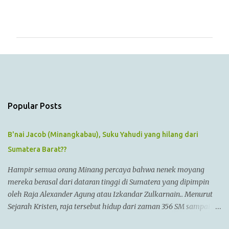
C
o
m
m
e
n
t
s
Popular Posts
B'nai Jacob (Minangkabau), Suku Yahudi yang hilang dari
Sumatera Barat??
Hampir semua orang Minang percaya bahwa nenek moyang
mereka berasal dari dataran tinggi di Sumatera yang dipimpin
oleh Raja Alexander Agung atau Izkandar Zulkarnain.. Menurut
Sejarah Kristen, raja tersebut hidup dari zaman 356 SM sampai
323 SM Dia juga dikenal sebagai Raja Alexander III dari