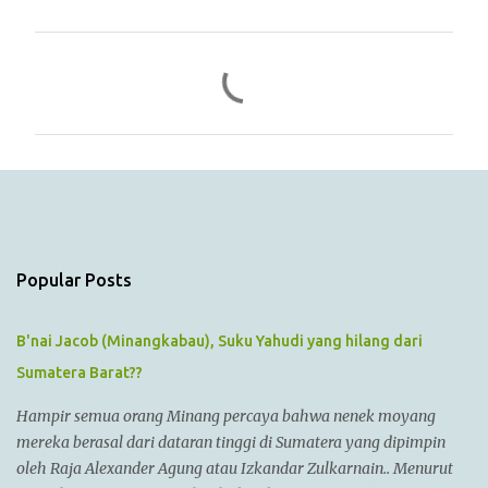
C
o
m
m
e
n
t
s
Popular Posts
B'nai Jacob (Minangkabau), Suku Yahudi yang hilang dari
Sumatera Barat??
Hampir semua orang Minang percaya bahwa nenek moyang
mereka berasal dari dataran tinggi di Sumatera yang dipimpin
oleh Raja Alexander Agung atau Izkandar Zulkarnain.. Menurut