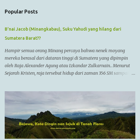
t
s
Popular Posts
B'nai Jacob (Minangkabau), Suku Yahudi yang hilang dari
Sumatera Barat??
Hampir semua orang Minang percaya bahwa nenek moyang
mereka berasal dari dataran tinggi di Sumatera yang dipimpin
oleh Raja Alexander Agung atau Izkandar Zulkarnain.. Menurut
Sejarah Kristen, raja tersebut hidup dari zaman 356 SM sampai
323 SM Dia juga dikenal sebagai Raja Alexander III dari
Macedonia, seorang pemimpin militer yang paling berhasil
sepanjang zaman dan dianggap tidak bisa dikalahkan dalam
setiap pertempuran. Di zamannya, dia sudah menguasai
kebanyakan daerah yang sudah dikenal. Ayahnya adalah Philip II
yang menyatukan kebanyakan kota2 di dataran utama Yunani
dalam kepemerintahan Macedonian dalam sebuah Negara
federasi yang disebut Persatuan Corinth (League of Corinth) Raja