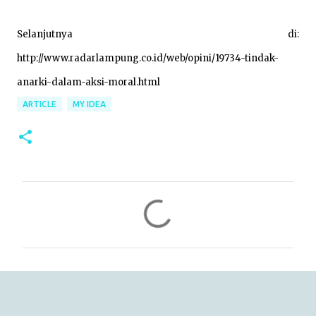
Selanjutnya di:
http://www.radarlampung.co.id/web/opini/19734-tindak-
anarki-dalam-aksi-moral.html
ARTICLE
MY IDEA
C
o
m
m
e
n