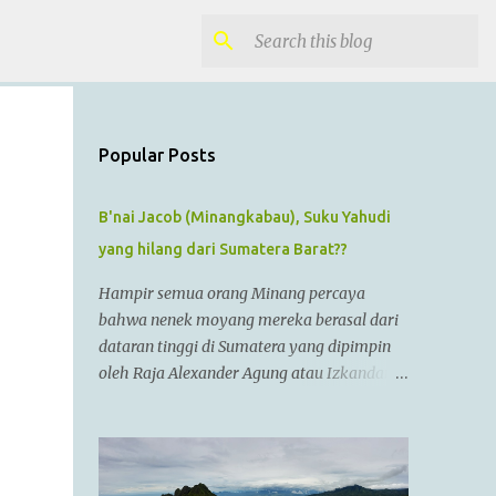
Popular Posts
B'nai Jacob (Minangkabau), Suku Yahudi
yang hilang dari Sumatera Barat??
Hampir semua orang Minang percaya
bahwa nenek moyang mereka berasal dari
dataran tinggi di Sumatera yang dipimpin
oleh Raja Alexander Agung atau Izkandar
Zulkarnain.. Menurut Sejarah Kristen, raja
tersebut hidup dari zaman 356 SM sampai
323 SM Dia juga dikenal sebagai Raja
Alexander III dari Macedonia, seorang