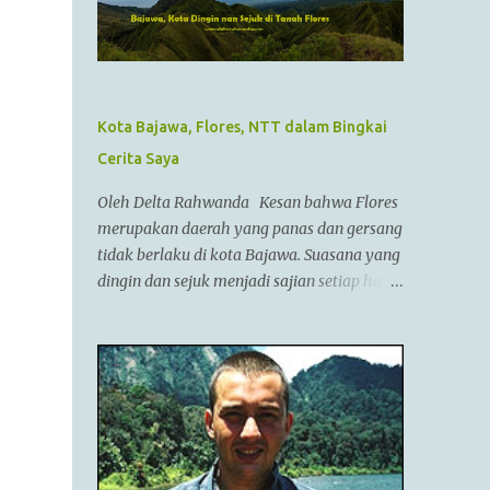
pemimpin militer yang paling berhasil
sepanjang zaman dan dianggap tidak bisa
dikalahkan dalam setiap pertempuran. Di
zamannya, dia sudah menguasai
kebanyakan daerah yang sudah dikenal.
Kota Bajawa, Flores, NTT dalam Bingkai
Ayahnya adalah Philip II yang menyatukan
Cerita Saya
kebanyakan kota2 di dataran utama Yunani
dalam kepemerintahan Macedonian dalam
Oleh Delta Rahwanda Kesan bahwa Flores
sebuah Negara federasi yang disebut
merupakan daerah yang panas dan gersang
Persatuan Corinth (League of Corinth) Raja
tidak berlaku di kota Bajawa. Suasana yang
Alexander menguasai daerah2 termasuk
dingin dan sejuk menjadi sajian setiap hari
Anatolia,Syria,Phoenicia,Judea,Gaza,Mesir
di kota kecil ini. Bahkan saya tidak pernah
Bactria,Mesopotamia (Irak),dan dia
melepaskan jaket saya selama berada di
memperluas batas2 imperiumnya sejauh
Bajawa. Bajawa merupakan ibukota
Punjab,India. Menurut AlQuran, Zulkarnain
kabupaten Ngada yang sedang bergeliat
juga sempat mengunjungi China dan
bangkit bersaing dengan kota-kota lain di
membantu membangun Tembok Besar
Flores seperti Ruteng, Maumere, Ende dan
China Alexander menyatukan ban...
lainnya. Kota yang terletak di antara bukit-