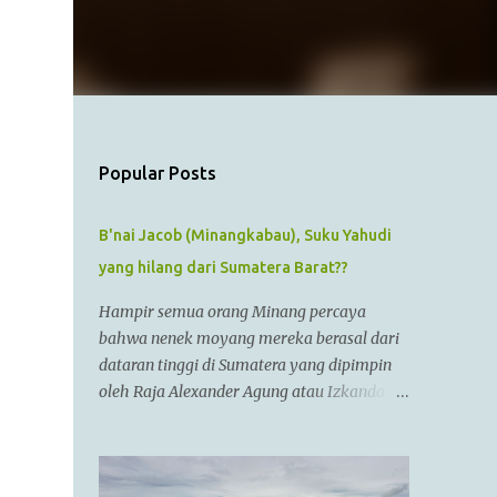
Popular Posts
B'nai Jacob (Minangkabau), Suku Yahudi
yang hilang dari Sumatera Barat??
Hampir semua orang Minang percaya
bahwa nenek moyang mereka berasal dari
dataran tinggi di Sumatera yang dipimpin
oleh Raja Alexander Agung atau Izkandar
Zulkarnain.. Menurut Sejarah Kristen, raja
tersebut hidup dari zaman 356 SM sampai
323 SM Dia juga dikenal sebagai Raja