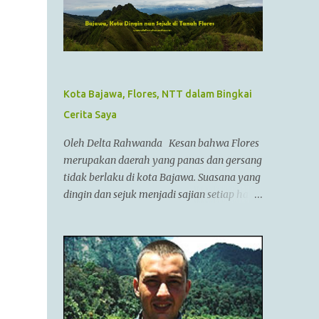
Alexander III dari Macedonia, seorang
pemimpin militer yang paling berhasil
sepanjang zaman dan dianggap tidak bisa
dikalahkan dalam setiap pertempuran. Di
zamannya, dia sudah menguasai
kebanyakan daerah yang sudah dikenal.
Kota Bajawa, Flores, NTT dalam Bingkai
Ayahnya adalah Philip II yang menyatukan
Cerita Saya
kebanyakan kota2 di dataran utama Yunani
dalam kepemerintahan Macedonian dalam
Oleh Delta Rahwanda Kesan bahwa Flores
sebuah Negara federasi yang disebut
merupakan daerah yang panas dan gersang
Persatuan Corinth (League of Corinth) Raja
tidak berlaku di kota Bajawa. Suasana yang
Alexander menguasai daerah2 termasuk
dingin dan sejuk menjadi sajian setiap hari
Anatolia,Syria,Phoenicia,Judea,Gaza,Mesir
di kota kecil ini. Bahkan saya tidak pernah
Bactria,Mesopotamia (Irak),dan dia
melepaskan jaket saya selama berada di
memperluas batas2 imperiumnya sejauh
Bajawa. Bajawa merupakan ibukota
Punjab,India. Menurut AlQuran, Zulkarnain
kabupaten Ngada yang sedang bergeliat
juga sempat mengunjungi China dan
bangkit bersaing dengan kota-kota lain di
membantu membangun Tembok Besar
Flores seperti Ruteng, Maumere, Ende dan
China Alexander menyatukan ban...
lainnya. Kota yang terletak di antara bukit-