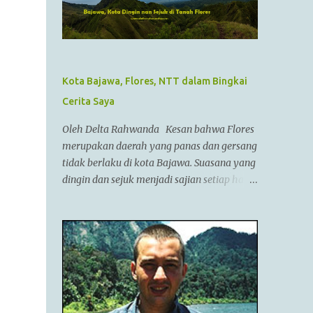
pemimpin militer yang paling berhasil
sepanjang zaman dan dianggap tidak bisa
dikalahkan dalam setiap pertempuran. Di
zamannya, dia sudah menguasai
kebanyakan daerah yang sudah dikenal.
Kota Bajawa, Flores, NTT dalam Bingkai
Ayahnya adalah Philip II yang menyatukan
Cerita Saya
kebanyakan kota2 di dataran utama Yunani
dalam kepemerintahan Macedonian dalam
Oleh Delta Rahwanda Kesan bahwa Flores
sebuah Negara federasi yang disebut
merupakan daerah yang panas dan gersang
Persatuan Corinth (League of Corinth) Raja
tidak berlaku di kota Bajawa. Suasana yang
Alexander menguasai daerah2 termasuk
dingin dan sejuk menjadi sajian setiap hari
Anatolia,Syria,Phoenicia,Judea,Gaza,Mesir
di kota kecil ini. Bahkan saya tidak pernah
Bactria,Mesopotamia (Irak),dan dia
melepaskan jaket saya selama berada di
memperluas batas2 imperiumnya sejauh
Bajawa. Bajawa merupakan ibukota
Punjab,India. Menurut AlQuran, Zulkarnain
kabupaten Ngada yang sedang bergeliat
juga sempat mengunjungi China dan
bangkit bersaing dengan kota-kota lain di
membantu membangun Tembok Besar
Flores seperti Ruteng, Maumere, Ende dan
China Alexander menyatukan ban...
lainnya. Kota yang terletak di antara bukit-