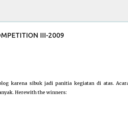
Skip to main content
PETITION III-2009
og karena sibuk jadi panitia kegiatan di atas. Acar
anyak. Herewith the winners: