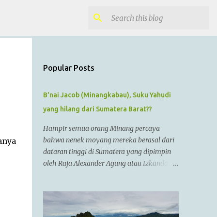
Popular Posts
B'nai Jacob (Minangkabau), Suku Yahudi
yang hilang dari Sumatera Barat??
Hampir semua orang Minang percaya
bahwa nenek moyang mereka berasal dari
anya
dataran tinggi di Sumatera yang dipimpin
oleh Raja Alexander Agung atau Izkandar
Zulkarnain.. Menurut Sejarah Kristen, raja
tersebut hidup dari zaman 356 SM sampai
323 SM Dia juga dikenal sebagai Raja
Alexander III dari Macedonia, seorang