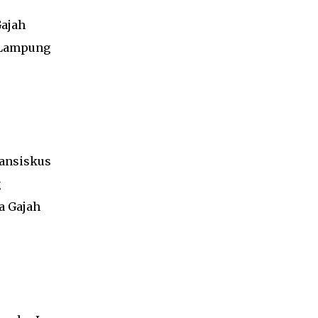
Gajah
l Lampung
ransiskus
g
a Gajah