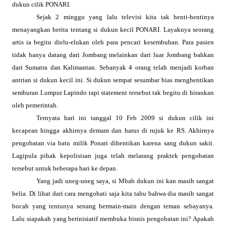
dukun cilik PONARI.
Sejak 2 minggu yang lalu televisi kita tak henti-hentinya
menayangkan berita tentang si dukun kecil PONARI. Layaknya seorang
artis ia begitu dielu-elukan oleh para pencari kesembuhan.
Para
pasien
tidak hanya datang dari Jombang melainkan dari luar Jombang bahkan
dari
Sumatra
dan
Kalimantan
. Sebanyak 4 orang telah menjadi korban
antrian si dukun kecil ini. Si dukun sempat sesumbar bias menghentikan
semburan Lumpur Lapindo tapi statement tersebut tak begitu di hiraukan
oleh pemerintah.
Ternyata hari ini tanggal 10 Feb 2009 si dukun cilik ini
kecapean hingga akhirnya demam dan harus di rujuk ke RS. Akhirnya
pengobatan via batu milik Ponari dihentikan karena sang dukun sakit.
Lagipula pihak kepolisisan juga telah melarang praktek pengobatan
tersebut untuk beberapa hari ke depan.
Yang jadi uneg-uneg saya, si Mbah dukun ini
kan
masih sangat
belia. Di lihat dari cara mengobati saja kita tahu bahwa dia masih sangat
bocah yang tentunya senang bermain-main dengan teman sebayanya.
Lalu siapakah yang berinisiatif membuka bisnis pengobatan ini? Apakah