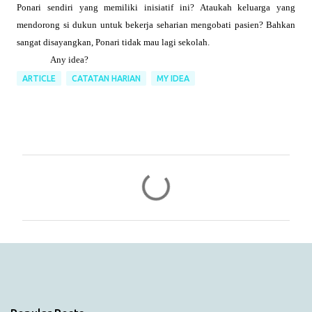
Ponari sendiri yang memiliki inisiatif ini? Ataukah keluarga yang
mendorong si dukun untuk bekerja seharian mengobati pasien? Bahkan
sangat disayangkan, Ponari tidak mau lagi sekolah.
Any idea?
ARTICLE
CATATAN HARIAN
MY IDEA
C
o
m
m
e
n
t