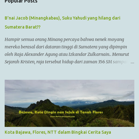
s
Popular Posts
B'nai Jacob (Minangkabau), Suku Yahudi yang hilang dari
Sumatera Barat??
Hampir semua orang Minang percaya bahwa nenek moyang
mereka berasal dari dataran tinggi di Sumatera yang dipimpin
oleh Raja Alexander Agung atau Izkandar Zulkarnain.. Menurut
Sejarah Kristen, raja tersebut hidup dari zaman 356 SM sampai
323 SM Dia juga dikenal sebagai Raja Alexander III dari
Macedonia, seorang pemimpin militer yang paling berhasil
sepanjang zaman dan dianggap tidak bisa dikalahkan dalam
setiap pertempuran. Di zamannya, dia sudah menguasai
kebanyakan daerah yang sudah dikenal. Ayahnya adalah Philip II
yang menyatukan kebanyakan kota2 di dataran utama Yunani
dalam kepemerintahan Macedonian dalam sebuah Negara
federasi yang disebut Persatuan Corinth (League of Corinth) Raja
Alexander menguasai daerah2 termasuk
Kota Bajawa, Flores, NTT dalam Bingkai Cerita Saya
Anatolia,Syria,Phoenicia,Judea,Gaza,Mesir Bactria,Mesopotamia