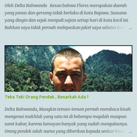
(Irak),dan dia memperluas batas2 imperiumnya sejauh
Oleh Delta Rahwanda Kesan bahwa Flores merupakan daerah
Punjab,India. Menurut AlQuran, Zulkarnain juga sempat
yang panas dan gersang tidak berlaku di kota Bajawa. Suasana
mengunjungi China dan membantu membangun Tembok Besar
yang dingin dan sejuk menjadi sajian setiap hari di kota kecil ini.
China Alexander menyatukan ban...
Bahkan saya tidak pernah melepaskan jaket saya selama berada
di Bajawa. Bajawa merupakan ibukota kabupaten Ngada yang
sedang bergeliat bangkit bersaing dengan kota-kota lain di Flores
seperti Ruteng, Maumere, Ende dan lainnya. Kota yang terletak
di antara bukit-bukit dan gunung Enerie menjadikannya sejuk
layaknya kota Bandung di Jawa barat. Menuju kota ini juga
tergolong sangat mudah. Jika kita berada di Labuan Bajo, kita
bisa menuju Bajawa dengan pesawat langsung jenis ATR. Jika via
darat, kita bisa menuju Bajawa dengan travel ataupun bis namun
memakan waktu cukup lama sekitar 14 jam perjalanan. Nama
Teka Teki Orang Pendek , Benarkah Ada ?
Bajawa sendiri berasal dari kata Bhajawa yang merupakan
sebuah kampung terbesar dari tujuh kampung yang ada di sisi
Delta Rahwanda, Mungkin teman-teman pernah membaca kisah
barat kota Bajawa. Tujuh kampung yang disebut “Nua Limazua”
mengenai makhluk yang satu ini di beberapa majalah maupun
...
surat kabar, karena lumayan banyak yang sudah mengulasnya.
Orang pendek ialah nama yang diberikan kepada seekor binatang