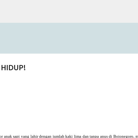
Skip to main content
 HIDUP!
or anak sapi yang lahir dengan jumlah kaki
lima
dan tanpa anus di Bojonegoro, 