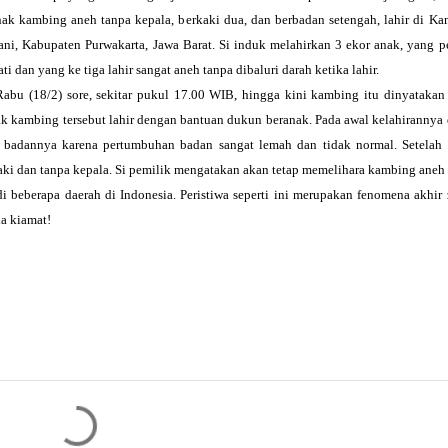
anak kambing aneh tanpa kepala, berkaki dua, dan berbadan setengah, lahir di K
ni, Kabupaten Purwakarta, Jawa Barat. Si induk melahirkan 3 ekor anak, yang p
 dan yang ke tiga lahir sangat aneh tanpa dibaluri darah ketika lahir.
Rabu (18/2) sore, sekitar pukul 17.00 WIB, hingga kini kambing itu dinyatakan
ak kambing tersebut lahir dengan bantuan dukun beranak. Pada awal kelahirannya
badannya karena pertumbuhan badan sangat lemah dan tidak normal. Setelah 
aki dan tanpa kepala. Si pemilik mengatakan akan tetap memelihara kambing aneh 
 di beberapa daerah di
Indonesia
. Peristiwa seperti ini merupakan fenomena akhir
a kiamat!