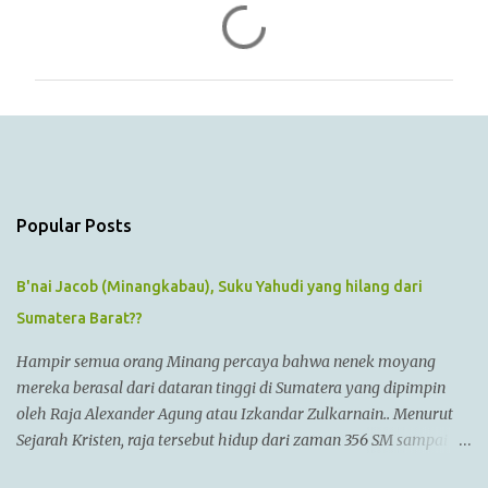
C
o
m
m
e
n
t
s
Popular Posts
B'nai Jacob (Minangkabau), Suku Yahudi yang hilang dari
Sumatera Barat??
Hampir semua orang Minang percaya bahwa nenek moyang
mereka berasal dari dataran tinggi di Sumatera yang dipimpin
oleh Raja Alexander Agung atau Izkandar Zulkarnain.. Menurut
Sejarah Kristen, raja tersebut hidup dari zaman 356 SM sampai
323 SM Dia juga dikenal sebagai Raja Alexander III dari