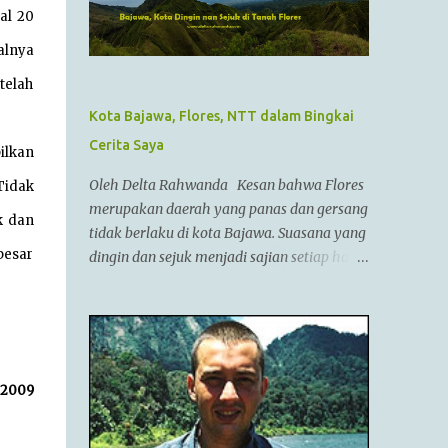
pemimpin militer yang paling berhasil
al 20
sepanjang zaman dan dianggap tidak bisa
alnya
dikalahkan dalam setiap pertempuran. Di
zamannya, dia sudah menguasai
telah
kebanyakan daerah yang sudah dikenal.
Kota Bajawa, Flores, NTT dalam Bingkai
Ayahnya adalah Philip II yang menyatukan
Cerita Saya
ilkan
kebanyakan kota2 di dataran utama Yunani
dalam kepemerintahan Macedonian dalam
Oleh Delta Rahwanda Kesan bahwa Flores
Tidak
sebuah Negara federasi yang disebut
merupakan daerah yang panas dan gersang
k dan
Persatuan Corinth (League of Corinth) Raja
tidak berlaku di kota Bajawa. Suasana yang
Alexander menguasai daerah2 termasuk
besar
dingin dan sejuk menjadi sajian setiap hari
Anatolia,Syria,Phoenicia,Judea,Gaza,Mesir
di kota kecil ini. Bahkan saya tidak pernah
Bactria,Mesopotamia (Irak),dan dia
melepaskan jaket saya selama berada di
memperluas batas2 imperiumnya sejauh
Bajawa. Bajawa merupakan ibukota
Punjab,India. Menurut AlQuran, Zulkarnain
kabupaten Ngada yang sedang bergeliat
juga sempat mengunjungi China dan
bangkit bersaing dengan kota-kota lain di
i 2009
membantu membangun Tembok Besar
Flores seperti Ruteng, Maumere, Ende dan
China Alexander menyatukan ban...
lainnya. Kota yang terletak di antara bukit-