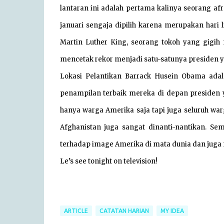
lantaran ini adalah pertama kalinya seorang af
januari sengaja dipilih karena merupakan hari 
Martin Luther King, seorang tokoh yang gigih
mencetak rekor menjadi satu-satunya presiden y
Lokasi Pelantikan Barrack Husein Obama adala
penampilan terbaik mereka di depan presiden y
hanya warga Amerika saja tapi juga seluruh war
Afghanistan juga sangat dinanti-nantikan. 
terhadap image Amerika di mata dunia dan jug
Le’s see tonight on television!
ARTICLE
CATATAN HARIAN
MY IDEA