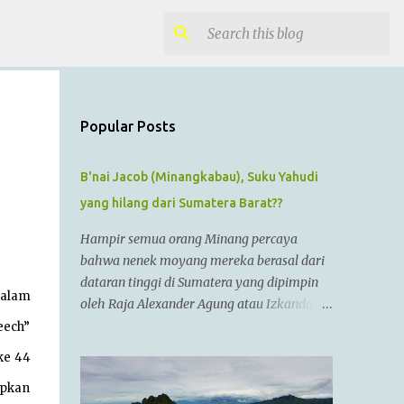
Popular Posts
B'nai Jacob (Minangkabau), Suku Yahudi
yang hilang dari Sumatera Barat??
Hampir semua orang Minang percaya
bahwa nenek moyang mereka berasal dari
dataran tinggi di Sumatera yang dipimpin
malam
oleh Raja Alexander Agung atau Izkandar
Zulkarnain.. Menurut Sejarah Kristen, raja
eech”
tersebut hidup dari zaman 356 SM sampai
ke 44
323 SM Dia juga dikenal sebagai Raja
apkan
Alexander III dari Macedonia, seorang